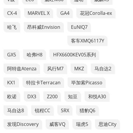
CX-4
MARVEL X
GA4
花冠Corolla-ex
哈飞
昂科威Envision
EuNIQ7
客车XMQ6117Y
GX5
哈弗H8
HFX6600KEV05系列
阿特兹Atenza
风行M7
MKZ
马自达2
KX1
特拉卡Terracan
毕加索Picasso
欧诺
DX3
Z200
知豆
和悦A30
马自达8
锐程CC
SRX
猎豹Q6
发现Discovery
威客VQ
瑞虎5
思迪City