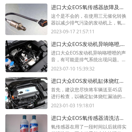
进口大众EOS氧传感器故障及其检修,氧传感器故障一定要换么
这个是不会的，在使用三元催化转换
器以减少排气污染的发动机上，氧传
感器是必不可少的元件，由于混合气
2023-09-17 21:57:11
的空燃比一旦偏离理论空燃比，三元
催化剂对CO、HC和NOX的净化能力
进口大众EOS发动机异响咯噔,发动机前盖异响怎么办
将急剧下降，故在排气管中安装氧传
进口大众EOS发动机异响咯噔噔的声
感器，用以检测排气中氧的浓度，并
音，有可能是排气系统出现问题。建
向ECU发出反馈信号，再由ECU控制
议检查排气系统中是否有漏油或损坏
2023-07-10 15:39:32
喷油器喷油量的增减，从而将混合气
的部件，如有，应及时修复或更换。
的空
如果排气系统没有问题，建议检查发
进口大众EOS发动机缸体烧红漏油,发动机缸体漏油处理措施
动机的进气系统，特别是节气门，查
首先，建议您尽快将车辆送至4S店
看节气门是否运转正常，如果有问
进行检查，以确定缸体烧红漏油的原
题，需要及时更换节气门。
因。缸体烧红漏油可能是由于发动机
2023-01-03 19:18:01
机油漏油、缸体烧孔、活塞组件磨
损、活塞封头螺栓松动等原因导致
进口大众EOS氧传感器清洗洁厕灵,一般多少公里清洗氧传感器
的。发动机漏油可能是由于发动机活
氧传感器在用了一段时间以后就得实
塞组件磨损、活塞封头螺栓松动、活