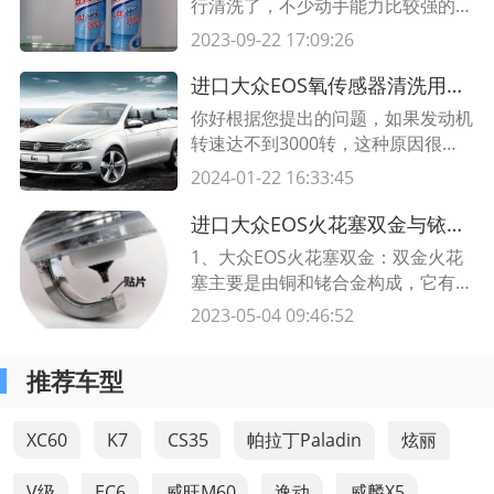
行清洗了，不少动手能力比较强的汽
塞组件磨损等原因导致的。检查发现
车车主会自己维护。网传洁厕灵能清
2023-09-22 17:09:26
有缸体烧孔，可能是由于发动机温度
洗氧传感器，那么究竟洁厕灵能清洗
过高，缸体过热，
氧传感器吗？下面就来为小伙伴们解
进口大众EOS氧传感器清洗用化清吗?清洗完氧传感器排气管出水
答这一问題！ 洁厕灵能清洗氧传感
你好根据您提出的问题，如果发动机
器吗 有一定效果。洁厕灵是一种酸
转速达不到3000转，这种原因很多
性溶液，具有一定的腐蚀性，准确使
比如三元催化堵塞造成发动机排气不
2024-01-22 16:33:45
用可以除去氧传感器。但是需要分状
畅，转速无法升高，节气门电机卡滞
况，假如氧传
或者是油门踏板电阻传感器损坏。
进口大众EOS火花塞双金与铱金区别,火花塞双铱金省油率达多少
氧传感器样清洗啊 等等很多原因都
1、大众EOS火花塞双金：双金火花
会造成这种故障，既然电脑无法读取
塞主要是由铜和铑合金构成，它有更
故障代码，说明可能是机械方面原因
强的耐磨性和耐腐蚀性，能抵抗高温
2023-05-04 09:46:52
所引起的故障如果您拆了氧传感器，
和强酸碱，而且具有更长的使用寿
就一定要检
命。2、铱金火花塞：铱金火花塞主
推荐车型
要由铱铑合金构成，具有良好的耐磨
性和耐腐蚀性，能抵抗温度较高的强
酸碱，但它的使用寿命较短，而且价
XC60
K7
CS35
帕拉丁Paladin
炫丽
格比双金火花塞贵一些。
V级
EC6
威旺M60
逸动
威麟X5