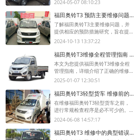
2024-05-07 08:10:23
件清单是非常重要的。本文将详细介
绍福田奥铃T3的维修前必备备件清
福田奥铃T3 预防主要维修问题的措施研究
单，以确保您的车辆在维修过程中得
了解福田奥铃T3主要维修问题，并
到及时修复和更换。
提供相应的预防措施研究，旨在提升
车辆的可靠性与耐用性。同时附上相
2024-10-13 13:37:22
关数据表格。
福田奥铃T3维修全程管理指南 了解正确的维修步骤与管理策略
本文为您提供福田奥铃T3维修全程
管理指南，详细介绍了正确的维修步
骤和有效的管理策略，帮助您更好地
2025-01-07 12:30:51
进行车辆维护和保养。
福田奥铃T3轻型货车 维修前的常规检查程序
在维修福田奥铃T3轻型货车之前，
进行常规检查程序是必不可少的。本
文将介绍福田奥铃T3的常规检查步
2024-06-08 14:57:17
骤，并提供相关的表格参考。
福田奥铃T3 维修中的典型错误及避免方法