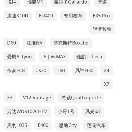
悦纳
瑞麒M1
盖拉多Gallardo
智道
康迪K10D
EU400
专用校车
EX5 Pro
轻卡骏铃
D60
江淮iEV
博克斯特Boxster
爱腾Actyon
i6｜i6 MAX
驰鹏Tribeca
帝豪EC8
CX20
T60
风神H30
X4
X7
X3
V12-Vantage
总裁Quattroporte
万达WD6102CHEV
小哥1号
风光ix7
黑豹1035
E400
思迪City
莲花汽车