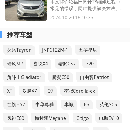
本文将介绍福田奥铃T3维修过程中
常见的错误，同时提供解决方法。了
解这些错误并采取正确的维修措施，
2024-10-20 18:10:25
将有助于提高车辆的维修效率和质
量。
推荐车型
探岳Tayron
JNP6122M-1
五菱星辰
瑞风M2
嘉悦X4
猎豹CS7
720
角斗士Gladiator
腾翼C50
自由客Patriot
XF
汉腾X7
Q7
花冠Corolla-ex
红旗HS7
中华尊驰
丰顺
E5
英伦SC5
风神E60
梅甘娜Megane
Citigo
电咖EV10