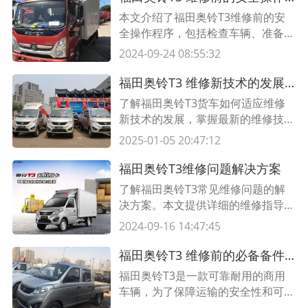
追溯性。
本文介绍了福田奥铃T3维修前的安
全操作程序，包括检查车辆、准备工
具材料、遵守操作规程等方面的内
2024-09-24 08:55:32
容。了解并遵循这些程序能够确保维
修过程中的安全性和效率性。
福田奥铃T3 维修新技术的发展与适应
了解福田奥铃T3货车如何适应维修
新技术的发展，掌握最新的维修技巧
和方法，提高维修效率和质量。阅读
2025-01-05 20:47:12
本文了解更多。
福田奥铃T3维修问题解决方案
了解福田奥铃T3常见维修问题的解
决方案。本文提供详细的维修指导，
帮助您轻松应对各种技术难题。
2024-09-16 14:47:45
福田奥铃T3 维修前的必备备件清单，保障您的运输安全
福田奥铃T3是一款可靠耐用的商用
车辆，为了保障运输的安全性和可靠
性，在进行维修工作前，了解必备备