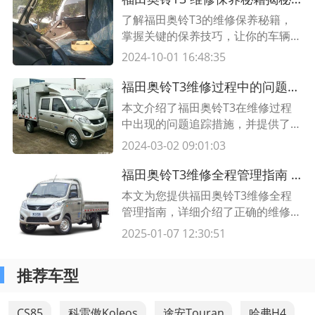
了解福田奥铃T3的维修保养秘籍，
掌握关键的保养技巧，让你的车辆始
终保持出色的性能和外观。本文以表
2024-10-01 16:48:35
格形式展示了维修保养细节，为你提
供便捷的信息参考。点击了解更多！
福田奥铃T3维修过程中的问题追踪措施及解决方法
本文介绍了福田奥铃T3在维修过程
中出现的问题追踪措施，并提供了解
决方法。了解这些维修问题和解决方
2024-03-02 09:01:03
法可以帮助车主更好地维护福田奥铃
T3。
福田奥铃T3维修全程管理指南 了解正确的维修步骤与管理策略
本文为您提供福田奥铃T3维修全程
管理指南，详细介绍了正确的维修步
骤和有效的管理策略，帮助您更好地
2025-01-07 12:30:51
进行车辆维护和保养。
推荐车型
CS85
科雷傲Koleos
途安Touran
哈弗H4