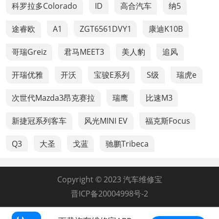
科罗拉多Colorado
ID
高合汽车
纳5
途睿欧
A1
ZGT6561DVY1
康迪K10B
哥瑞Greiz
君马MEET3
美人豹
追风
开瑞优雅
开沃
宝骏E系列
S级
瑞虎e
次世代Mazda3昂克赛拉
瑞鹰
比速M3
新捷冠系列客车
风光MINI EV
福克斯Focus
Q3
大圣
戈蓝
驰鹏Tribeca
Copyright © 2023 汽车维修宝
晋ICP备20004998号-2