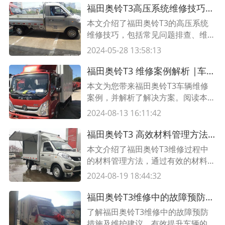
福田奥铃T3高压系统维修技巧，确保安全可靠
本文介绍了福田奥铃T3的高压系统
维修技巧，包括常见问题排查、维修
步骤和安全注意事项，以确保维修过
2024-05-28 13:58:13
程安全可靠。了解福田奥铃T3高压
系统维修技巧，守护行车安全。
福田奥铃T3 维修案例解析 |车辆故障解决方案
本文为您带来福田奥铃T3车辆维修
案例，并解析了解决方案。阅读本
文，了解维修技巧和注意事项，解决
2024-08-13 16:11:42
车辆故障问题。
福田奥铃T3 高效材料管理方法提升维修效率
本文介绍了福田奥铃T3维修过程中
的材料管理方法，通过有效的材料管
理提升维修效率，包括材料备货、标
2024-08-19 18:44:32
识与分类、库存控制等，帮助维修人
员更加高效地完成维修任务。
福田奥铃T3维修中的故障预防措施及维护建议
了解福田奥铃T3维修中的故障预防
措施及维护建议，有效提升车辆的可