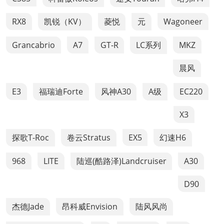
RX8
凯锐（KV）
菱悦
元
Wagoneer
Grancabrio
A7
GT-R
LC系列
MKZ
晨风
E3
福瑞迪Forte
风神A30
A级
EC220
X3
探歌T-Roc
卷云Stratus
EX5
幻速H6
968
LITE
陆巡(酷路泽)Landcruiser
A30
D90
杰德Jade
昂科威Envision
陆风风尚