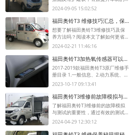
靠性和使用寿命。防患于未然，享受
2024-09-05 15:02:52
更长久的驾驶体验。
福田奥铃T3 维修技巧汇总，保养更省心
想要了解福田奥铃T3维修技巧及保
养方法吗？阅读本文了解如何更省心
地维护您的车辆，同时找到适合的维
2024-02-21 11:46:16
修技巧。
福田奥铃T3加热氧传感器可以清洗吗?氧传感器要用清洗液泡多久
2017-2019款福田奥铃T3原厂维修手
册目录 1.一般信息、2.动力系统、3.
传动系统、4.底盘系统、5.车身装
2023-10-17 09:13:41
备。 2017-2019款福田奥铃T3原厂
故障诊断码目录 用小苏打清洗氧传
福田奥铃T3维修前故障模拟与测试的重要性
感器好吗 01-发动机电控故障诊断、
了解福田奥铃T3维修前的故障模拟
02-进气岐管压力、温度传感器故
与测试的重要性，通过有效的测试程
障、03-爆震传感器故障、04-曲轴位
序可以准确找出车辆故障并做出相应
2024-04-29 12:30:12
置传
维修计划，提高维修效率。
福田奥铃T3 维修保养秘籍揭秘，让你的车辆永葆青春活力