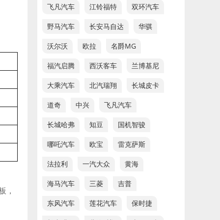
飞凡汽车
江铃福特
双环汽车
野马汽车
长安马自达
华骐
沃尔沃
欧拉
名爵MG
福汽启腾
西沃客车
兰博基尼
大乘汽车
北汽瑞翔
长城皮卡
道奇
中兴
飞凡汽车
长城哈弗
知豆
国机智骏
哪吒汽车
欧宝
雷克萨斯
法拉利
一汽大众
黄海
海马汽车
三菱
吉普
板，
东风汽车
莲花汽车
保时捷