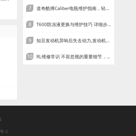
7
道奇酷搏Caliber电瓶维护指南，轻松保持长寿命
8
T600防冻液更换与维护技巧 详细步骤及注意事项
9
知豆发动机异响后失去动力,发动机空档离合器异响
10
RL维修常识 不容忽视的重要细节，必须了解的关键信息
版
号-2