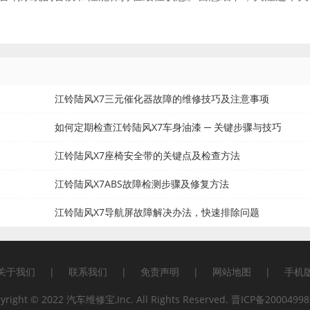
江铃陆风X7三元催化器故障的维修技巧及注意事项
如何定期检查江铃陆风X7车身油漆 ─ 关键步骤与技巧
江铃陆风X7座椅安全带的关键点及检查方法
江铃陆风X7ABS故障检测步骤及修复方法
江铃陆风X7导航屏故障解决办法，快速排除问题
关于我们
|
联系我们
|
免责声明
|
网站地图
|
手机
yright © 2022 汽车维修宝,Inc. All Rights Reserved.
晋ICP备20004998