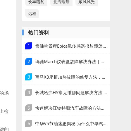
长丰猎豹
北汽瑞翔
东风风光
远程
热门资料
1
雪佛兰景程Epica氧传感器报故障怎么处理?氧传感器故障能过年检么
2
玛驰March仪表盘故障解决办法｜如何解决玛驰March仪表盘出现的问题
3
宝马X3座椅加热故障的修复方法，让您的座椅更加舒适
4
长城哈弗H5常见维修问题解决方法 哈弗H5维修手册
的场
5
快速解决江铃特顺汽车故障的方法，省时又省钱
上检
6
中华V5节油迷思揭秘 为什么中华汽车的节油性能备受关注？
键的