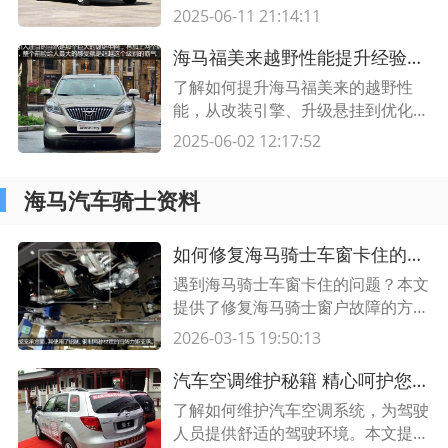
修和零部件更换等解决方案，帮助用
2025-06-11 21:14:11
户有效排除电路短路问题，恢复汽车
正常使用。
海马福美来越野性能提升经验分享 挖掘您爱车的潜力
了解如何提升海马福美来的越野性
能，从改装引擎、升级悬挂到优化轮
胎选择。我们分享经验和技巧，帮助
2025-06-02 12:17:52
您打造更出色的越野驾驶体验。
海马汽车骑士资料
如何修复海马骑士车窗卡住的问题 | 解决海马骑士窗户故障方法
遇到海马骑士车窗卡住的问题？本文
提供了修复海马骑士窗户故障的方
法，包含详细的步骤和注意事项。立
2026-03-15 19:50:13
即了解如何解决海马骑士窗户卡滞问
题。
汽车空调维护秘籍 精心呵护您的驾驶体验
了解如何维护汽车空调系统，为驾驶
人员提供舒适的驾驶环境。本文提供