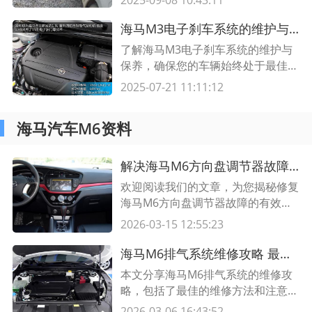
您高效解决底盘异响、减震失效等问
题。
海马M3电子刹车系统的维护与保养方法
了解海马M3电子刹车系统的维护与
保养，确保您的车辆始终处于最佳状
态。本文介绍了常见的维护方法和必
2025-07-21 11:11:12
要的保养措施，以确保电子刹车系统
的安全和可靠性。
海马汽车M6资料
解决海马M6方向盘调节器故障的方法大揭秘
欢迎阅读我们的文章，为您揭秘修复
海马M6方向盘调节器故障的有效方
法。通过详细的步骤和解决方案，您
2026-03-15 12:55:23
将能够轻松恢复您的车辆的方向盘调
节功能。
海马M6排气系统维修攻略 最佳方法详解
本文分享海马M6排气系统的维修攻
略，包括了最佳的维修方法和注意事
项。如果您遇到海马M6排气系统故
2026-03-06 16:43:52