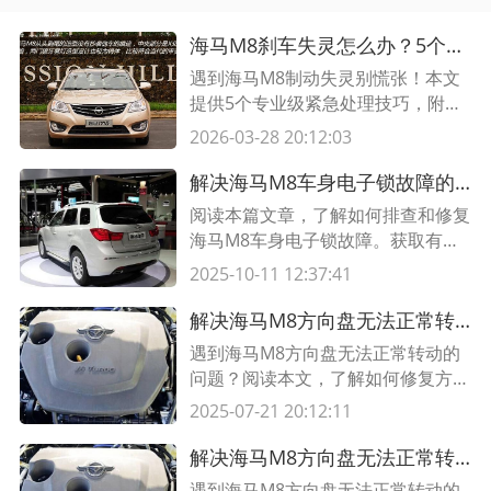
海马M8刹车失灵怎么办？5个紧急处理技巧+预防措施全解析
遇到海马M8制动失灵别慌张！本文
提供5个专业级紧急处理技巧，附故
障原因分析和日常预防指南，关键时
2026-03-28 20:12:03
刻能保命！
解决海马M8车身电子锁故障的有效方法
阅读本篇文章，了解如何排查和修复
海马M8车身电子锁故障。获取有关
排查故障并修复问题的实用信息。
2025-10-11 12:37:41
解决海马M8方向盘无法正常转动的方法，修复方向盘故障
遇到海马M8方向盘无法正常转动的
问题？阅读本文，了解如何修复方向
盘故障，让您的车辆恢复正常操作。
2025-07-21 20:12:11
本文提供详细的检修方法和步骤，帮
助您解决这一问题。
解决海马M8方向盘无法正常转动的方法，修复方向盘故障
遇到海马M8方向盘无法正常转动的