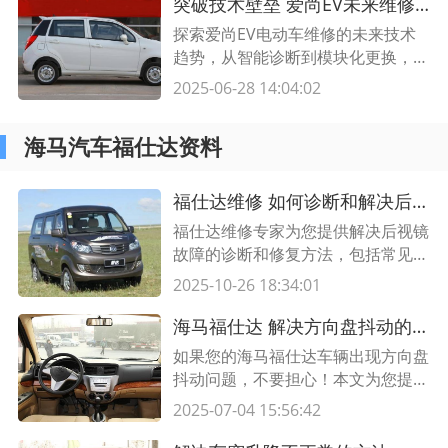
突破技术壁垒 爱尚EV未来维修方案全解析
探索爱尚EV电动车维修的未来技术
趋势，从智能诊断到模块化更换，本
文详解5大创新解决方案，助您抢占
2025-06-28 14:04:02
新能源汽车售后市场先机。
海马汽车福仕达资料
福仕达维修 如何诊断和解决后视镜故障？
福仕达维修专家为您提供解决后视镜
故障的诊断和修复方法，包括常见问
题的解决方案和维修指导。了解如何
2025-10-26 18:34:01
维护和修复您的福仕达后视镜，确保
安全行驶。
海马福仕达 解决方向盘抖动的诊断与修复，让您的驾驶更平稳舒适
如果您的海马福仕达车辆出现方向盘
抖动问题，不要担心！本文为您提供
了一些有效的诊断和修复方法，让您
2025-07-04 15:56:42
的驾驶更加平稳舒适。了解更多请阅