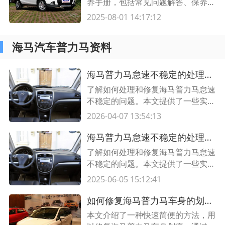
养手册，包括常见问题解答、保养指
南以及维修操作等内容。让您轻松掌
2025-08-01 14:17:12
握海马丘比特的保养与维修要点。快
来阅读吧！
海马汽车普力马资料
海马普力马怠速不稳定的处理和修复技巧
了解如何处理和修复海马普力马怠速
不稳定的问题。本文提供了一些实用
的技巧和建议，以帮助您解决这个常
2026-04-07 13:54:13
见的汽车故障。掌握这些技巧，您将
能够保持您的海马普力马稳定的怠速
海马普力马怠速不稳定的处理和修复技巧
状态。
了解如何处理和修复海马普力马怠速
不稳定的问题。本文提供了一些实用
的技巧和建议，以帮助您解决这个常
2025-06-05 15:12:41
见的汽车故障。掌握这些技巧，您将
能够保持您的海马普力马稳定的怠速
如何修复海马普力马车身的划痕——快速、简便的油漆修复方法
状态。
本文介绍了一种快速简便的方法，用