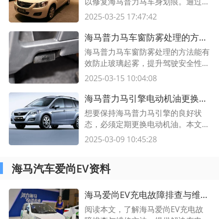
以修复海马普力马车身划痕。通过以
下步骤和使用适当的材料，您可以将
2025-03-25 17:47:42
车身划痕修复到几乎与原始外观相
同。快来了解详细信息。
海马普力马车窗防雾处理的方法，让您驾驶更安全舒适
海马普力马车窗防雾处理的方法能有
效防止玻璃起雾，提升驾驶安全性和
舒适性。了解海马普力马车窗防雾处
2025-03-15 10:04:08
理的原理和效果，选择最适合您的玻
璃防雾解决方案。
海马普力马引擎电动机油更换的步骤详解
想要保持海马普力马引擎的良好状
态，必须定期更换电动机油。本文将
为您详细介绍海马普力马引擎电动机
2025-03-09 10:45:28
油更换的步骤，让您轻松完成维护工
作。
海马汽车爱尚EV资料
海马爱尚EV充电故障排查与维修方法总结，快速解决您的充电问题
阅读本文，了解海马爱尚EV充电故