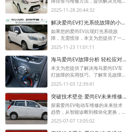
障排查与维修方法，提供解决充电问
题的有效解决方案。不再为充电故障
2025-11-28 20:44:32
困扰，让您的爱尚EV恢复正常充电
功能！
解决爱尚EV灯光系统故障的小窍门
如果您的爱尚EV出现灯光系统故
障，无需慌张，本文为您提供了一些
处理故障的小窍门。通过这些简单的
2025-11-23 11:01:11
维修方法，您可以轻松解决灯光系统
问题，使您的爱尚EV回到正常运行
海马爱尚EV故障分析 轻松应对车灯故障的技巧
状态。
本文为您提供了解决海马爱尚EV车
灯故障的实用技巧。了解常见故障原
因和解决方法，轻松应对各种车灯问
2025-11-03 12:39:41
题。快来获取帮助，确保您的海马爱
尚EV车灯运行正常。
突破技术壁垒 爱尚EV未来维修方案全解析
探索爱尚EV电动车维修的未来技术
趋势，从智能诊断到模块化更换，本
文详解5大创新解决方案，助您抢占
2025-07-07 13:05:02
新能源汽车售后市场先机。