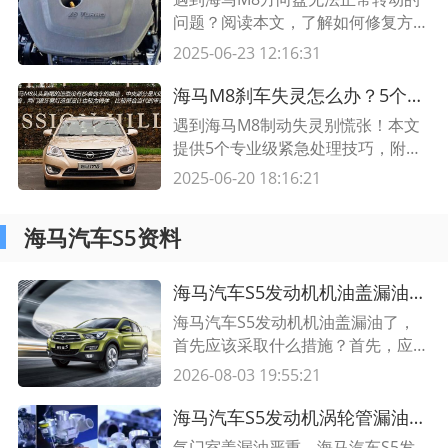
问题？阅读本文，了解如何修复方向
盘故障，让您的车辆恢复正常操作。
2025-06-23 12:16:31
本文提供详细的检修方法和步骤，帮
助您解决这一问题。
海马M8刹车失灵怎么办？5个紧急处理技巧+预防措施全解析
遇到海马M8制动失灵别慌张！本文
提供5个专业级紧急处理技巧，附故
障原因分析和日常预防指南，关键时
2025-06-20 18:16:21
刻能保命！
海马汽车S5资料
海马汽车S5发动机机油盖漏油了,发动机舱机油加注口漏油
海马汽车S5发动机机油盖漏油了，
首先应该采取什么措施？首先，应该
将发动机机油盖拆下来检查，确定漏
2026-08-03 19:55:21
油的原因，如果是由于机油盖损坏或
紧固螺栓松动，就需要更换新的机油
海马汽车S5发动机涡轮管漏油怎么修?发动机涡轮漏油吗还能开吗
盖；如果机油盖没有问题，可能是由
气门室盖漏油严重，海马汽车S5发