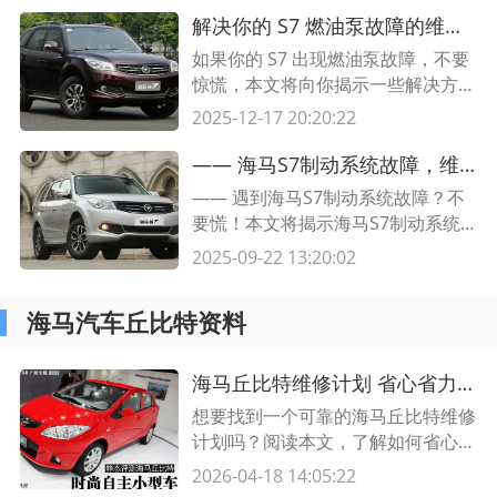
解决你的 S7 燃油泵故障的维修攻略大揭秘
如果你的 S7 出现燃油泵故障，不要
惊慌，本文将向你揭示一些解决方案
和维修攻略。阅读本文，了解如何修
2025-12-17 20:20:22
复 S7 燃油泵故障，并避免进一步损
害。
—— 海马S7制动系统故障，维修方法大揭秘
—— 遇到海马S7制动系统故障？不
要慌！本文将揭示海马S7制动系统
故障的原因，并为您提供有效的维修
2025-09-22 13:20:02
方法，让您轻松解决问题。
海马汽车丘比特资料
海马丘比特维修计划 省心省力的解决方案
想要找到一个可靠的海马丘比特维修
计划吗？阅读本文，了解如何省心省
力地制定一份可靠的方案，以确保您
2026-04-18 14:05:22
的海马丘比特始终处于最佳状态。无