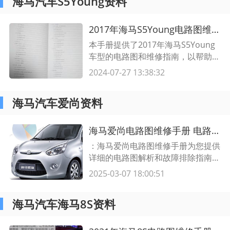
海马汽车S5Young资料
2017年海马S5Young电路图维修手册 海马S5Young维修指南及电路图解析
本手册提供了2017年海马S5Young
车型的电路图和维修指南，以帮助技
术人员快速诊断和修复车辆电路问
2024-07-27 13:38:32
题。详细介绍了电路图的结构和各个
组成部分的功能，同时提供了实用的
海马汽车爱尚资料
维修技巧和注意事项。适合海马S5Y
oung车主和汽车维修专业人士参考
使用。
海马爱尚电路图维修手册 电路图解析和故障排除指南
：海马爱尚电路图维修手册为您提供
详细的电路图解析和故障排除指南。
通过本手册，您将学习如何正确维修
2025-03-07 18:00:51
海马爱尚车型的电路问题，解决各种
常见故障并确保车辆正常运行。
海马汽车海马8S资料