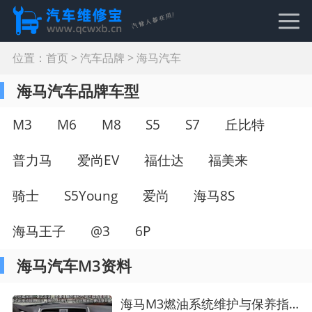
位置：
首页
>
汽车品牌
>
海马汽车
海马汽车品牌车型
M3
M6
M8
S5
S7
丘比特
普力马
爱尚EV
福仕达
福美来
骑士
S5Young
爱尚
海马8S
海马王子
@3
6P
海马汽车M3资料
海马M3燃油系统维护与保养指南 提升汽车性能与节省燃油成本的关键