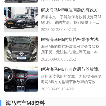
障，本文将为您提供有用的信息和建
议。
解决海马M6电瓶问题的有效方法
阅读本文，了解如何有效解决海马M
6电瓶问题的方法。我们提供了一份
包含表格的指南，其中涵盖了维护、
2026-02-28 08:07:23
故障排除和更换电瓶的详细步骤。
解密海马M6的换挡杆维修方法，轻松解决换挡杆故障
海马M6的换挡杆故障可能会导致换
挡不灵、无法挂入挡位等问题。本文
提供了一种简单的换挡杆维修方法，
2025-08-06 09:52:52
帮助您轻松解决这些问题。
解决海马M6方向盘调节器故障的方法大揭秘
欢迎阅读我们的文章，为您揭秘修复
海马M6方向盘调节器故障的有效方
法。通过详细的步骤和解决方案，您
2025-06-09 10:43:21
将能够轻松恢复您的车辆的方向盘调
节功能。
海马汽车M8资料