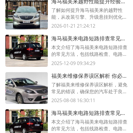
海马福美来越野性能提升经验分享 挖掘您爱车的潜力
了解如何提升海马福美来的越野性
能，从改装引擎、升级悬挂到优化轮
胎选择。我们分享经验和技巧，帮助
2026-01-21 21:24:12
您打造更出色的越野驾驶体验。
海马福美来电路短路排查常见方法及解决方案
本文介绍了海马福美来电路短路排查
的常见方法，包括线路检查、电路维
修和零部件更换等解决方案，帮助用
2025-12-09 09:34:29
户有效排除电路短路问题，恢复汽车
正常使用。
福美来维修保养误区解析 你必须了解的重要信息
了解福美来维修保养误区解析，避免
常见的错误，确保您的汽车处于良好
的运行状态。阅读本文并了解关键维
2025-08-08 16:30:11
修保养提示和技巧。
海马福美来电路短路排查常见方法及解决方案
本文介绍了海马福美来电路短路排查
的常见方法，包括线路检查、电路维