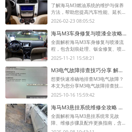
了解海马M3燃油系统的维护与保养
方法，帮助您提高汽车性能、延长燃
油寿命，以及降低燃油成本。通过本
2026-02-23 08:05:52
指南，您将学习到如何定期清洁燃油
喷射器、更换燃油过滤器，并掌握关
海马M3车身修复与喷漆全攻略 步骤详解+成本参考
键的维护技巧。
全面解析海马M3车身修复与喷漆流
程，包含划痕处理、钣金修复、喷漆
技巧及费用参考，附详细操作表格，
2025-11-21 15:58:21
助您高效完成爱车翻新！
M3电气故障排查技巧分享 解密电气故障排查的专业技巧
想要快速准确地排查M3电气故障？
本文为您分享M3电气故障排查技
巧，包括常见故障原因、排查步骤以
2025-10-16 15:59:42
及实用的表格，助您轻松解决电气故
障。
海马M3悬挂系统维修全攻略 故障诊断+更换步骤+费用详解
全面解析海马M3悬挂系统常见故
障、维修步骤及配件更换指南，含专
业表格对比原厂件与副厂件参数，助
2025-09-08 10:43:11