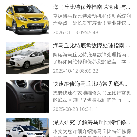
论是定期维护还是突发故障，我们提
海马丘比特保养指南 发动机与传动系统润滑全攻略
供优质的维修服务，让您无忧无虑地
掌握海马丘比特发动机和传动系统润
享受驾驶乐趣。
滑要点，延长爱车寿命！专业建议
+润滑周期表，助您高效维护车辆性
2026-01-13 09:45:48
能。
海马丘比特底盘故障处理指南 维修和保养贴士
阅读海马丘比特底盘故障处理指南，
了解如何维修和保养您的底盘。本指
南提供详细的步骤和有用的维修提
2025-10-12 08:09:22
示，帮助您解决底盘故障。
快速维修海马丘比特常见底盘问题，省时省力
想要快速有效地维修海马丘比特常见
的底盘问题吗？查看我们的指南，了
解如何通过简单的步骤解决底盘问
2025-08-28 10:34:11
题，为您省去时间和精力。
深入研究 了解海马丘比特维修保养手册
本文为您详细介绍海马丘比特维修保