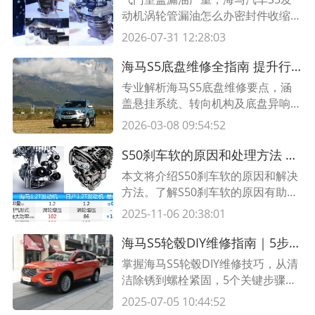
于机油泄漏，那么就需要更换新的机
动机涡轮管漏油怎么办密封件收缩变
油。
硬失去弹性，严重的甚至断裂，建议
2026-07-31 12:28:03
检查漏油原因处理维修一下，气门室
垫的作用主要是用来密封，防止机油
海马S5底盘维修全指南 提升行驶稳定性与安全性的关键步骤
渗漏。密封垫多为橡胶材质，由于车
专业解析海马S5底盘维修要点，涵
辆使用年限过长，橡胶材质会老化和
盖悬挂系统、转向机构及底盘异响解
变硬造成漏机油。气门室盖漏油原因
决方案，助您提升车辆行驶稳定性与
2026-03-08 09:54:52
主要有：装配时螺丝压力不均衡、气
安全性。
门室盖变形、气门室盖垫老化、曲轴
S50刹车软的原因和处理方法 解决S50车辆刹车软的有效方法
箱强制通风阀堵塞、密封圈密封胶质
本文将介绍S50刹车软的原因和解决
量次等。由于气门室位于发动机上
方法。了解S50刹车软的原因有助于
部，气门室垫漏油后，会顺着汽缸盖
采取适当的处理措施，并确保车辆行
往下流油，因发动机工作时机体温度
2025-11-06 20:38:01
驶的安全。阅读本文，详细了解如何
较高，粘附在机体表面的机油会慢慢
解决S50车辆刹车软的问题。
蒸发，产生刺鼻的烟气。
海马S5轮毂DIY维修指南｜5步延长轮毂寿命+防锈保养技巧
掌握海马S5轮毂DIY维修技巧，从清
洁除锈到螺栓紧固，5个关键步骤延
长轮毂寿命！附专业工具清单与保养
2025-07-05 10:44:52
周期表，新手也能轻松操作。