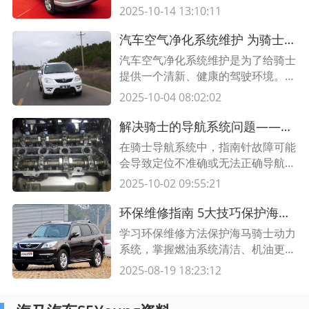
了一份汽车空调维护秘籍，包括清洁
2025-10-14 13:10:11
过滤器、定期检查制冷剂和合理使用
空调等。跟随这些提示，保持您的汽
汽车空气净化系统维护 为骑士提供清新驾驶空间
车空调系统良好运行，享受愉快的驾
汽车空气净化系统维护是为了给骑士
驶体验。
提供一个清新、健康的驾驶环境。了
解如何保养和清洁汽车空气净化系
2025-10-04 08:02:02
统，让您的驾驶空间更加舒适。
解决骑士的导航系统问题——指南针故障排查与修复方法
在骑士导航系统中，指南针故障可能
会导致定位不准确或无法正确导航。
本文提供了一份指南针故障排查与修
2025-10-02 09:55:21
复的指南，帮助您快速解决导航系统
问题。
环保维修指南 5大技巧保护海马骑士动力系统，延长使用寿命
学习环保维修方法保护海马骑士动力
系统，掌握燃油系统清洁、机油更换
等5项核心技巧，降低排放同时提升
2025-08-19 18:23:12
车辆性能，附维护周期对照表。