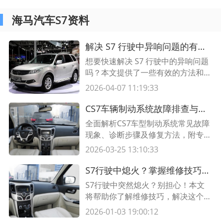
海马汽车S7资料
解决 S7 行驶中异响问题的有效方法
想要快速解决 S7 行驶中的异响问题
吗？本文提供了一些有效的方法和技
巧，帮助您定位和解决可能导致异响
2026-04-07 11:19:33
的原因。
CS7车辆制动系统故障排查与修复全指南｜专业维修手册
全面解析CS7车型制动系统常见故障
现象、诊断步骤及修复方法，附专业
维修表格与实操技巧，助您快速解决
2026-03-25 13:10:33
刹车问题！
S7行驶中熄火？掌握维修技巧助你解困
S7行驶中突然熄火？别担心！本文
将帮助你了解维修技巧，解决这个问
题。阅读下文详细内容，我们还为你
2026-01-03 19:00:12
提供了一份包含表格的全面指南。