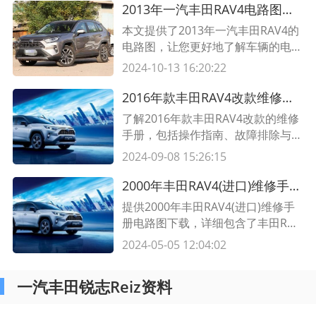
理，帮助您更好地了解和维修您的车
2013年一汽丰田RAV4电路图及维修手册
辆。同时，提供了一些常见电路故障
本文提供了2013年一汽丰田RAV4的
的解决方法，希望对您有所帮助。
电路图，让您更好地了解车辆的电路
组成和连接方式。同时还包含维修手
2024-10-13 16:20:22
册，帮助您进行日常维护和故障排
除。
2016年款丰田RAV4改款维修手册 操作指南、故障排除与维护技巧
了解2016年款丰田RAV4改款的维修
手册，包括操作指南、故障排除与维
护技巧。掌握这些知识，您将能够更
2024-09-08 15:26:15
好地维护和保养您的车辆，延长其使
用寿命。
2000年丰田RAV4(进口)维修手册电路图 维修手册电路图下载
提供2000年丰田RAV4(进口)维修手
册电路图下载，详细包含了丰田RAV
4的维修手册电路图，方便车主进行
2024-05-05 12:04:02
维修和故障排查。
一汽丰田锐志Reiz资料