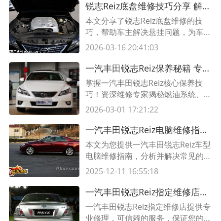
锐志Reiz底盘维修技巧分享 解决悬挂问题
本文分享了锐志Reiz底盘维修的技
巧，帮助车主解决悬挂问题，为车辆
的稳定性和驾驶舒适性提供保障。
2026-03-16 20:41:03
一汽丰田锐志Reiz保养秘籍 专业维修师教你5大技巧延长爱车寿命
掌握一汽丰田锐志Reiz核心保养技
巧！资深维修专家揭秘燃油系统、电
池维护等关键点，附实用保养周期
2026-03-01 17:21:22
表，让你的锐志持久如新。
一汽丰田锐志Reiz电脑维修指南 解析车载电脑故障
本文为您提供一汽丰田锐志Reiz车型
电脑维修指南，分析并解决常见的车
载电脑故障，帮助您快速排除故障，
2025-12-11 16:55:18
确保车辆正常运行。了解一汽丰田锐
志Reiz的车载电脑故障处理方法，请
一汽丰田锐志Reiz指定维修店推荐 专业修理最信赖
阅读本文。
一汽丰田锐志Reiz指定维修店提供专
业修理，可信赖的服务，保证您的车