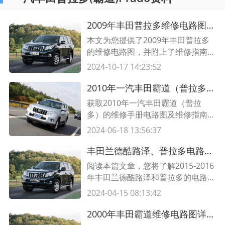
2009年丰田普拉多维修电路图及维修指南
本文为您提供了2009年丰田普拉多
的维修电路图，并附上了维修指南。
了解这些电路图和指南可帮助您更好
2024-10-17 14:23:52
地维护和修理您的车辆。阅读本文，
了解更多信息。
2010年一汽丰田霸道（普拉多）维修手册电路图及维修指南
获取2010年一汽丰田霸道（普拉
多）的维修手册电路图及维修指南，
了解如何进行维修及替换相关部件。
2024-06-18 13:56:37
此手册包含详细的电路图和维修步
骤，有助于解决常见的问题。
丰田兰德酷路泽、普拉多电路图——全方位解析2015 2016年款车型的电路布局
阅读本篇文章，您将了解2015-2016
年丰田兰德酷路泽和普拉多的电路
图，揭示这两款车型的电路布局，并
2024-04-15 08:13:42
提供详实的内容和展示精美的表格。
深入了解车辆的电路布局，能够更好
2000年丰田霸道维修电路图详解 | 十步解读2000年丰田霸道的电路图 | 2000年丰田霸道电路图图解
地理解车辆的运作和维修。