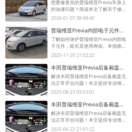
想要修复你的普瑞维亚Previa车身上
的油漆问题？阅读本文了解关于修复
油漆的方法、技巧和需要注意的事
2026-01-07 08:48:40
项，以保持你的车辆外观的美丽和价
值。
普瑞维亚Previa内部电子元件保护指南 有效延长使用寿命
了解如何保护普瑞维亚Previa内部电
子元件，延长其使用寿命。本指南提
供了一些简单而有效的方法来保护您
2025-11-20 21:52:22
的汽车电子设备，确保它们在不受损
害的情况下正常运行。阅读本文以学
丰田普瑞维亚Previa后备厢盖开合故障维修指南｜专业技巧与步骤详解
习更多关于保护汽车电子元件的方
解决丰田普瑞维亚Previa后备厢盖无
法。
法正常开合问题！本文提供专业维修
技巧、故障排查步骤及关键部件更换
2025-08-23 09:53:01
指南，附详细表格说明常见故障原因
与解决方案。
丰田普瑞维亚Previa后备厢盖开合故障维修指南｜专业技巧与步骤详解
解决丰田普瑞维亚Previa后备厢盖无
法正常开合问题！本文提供专业维修
技巧、故障排查步骤及关键部件更换
2025-06-23 21:01:22