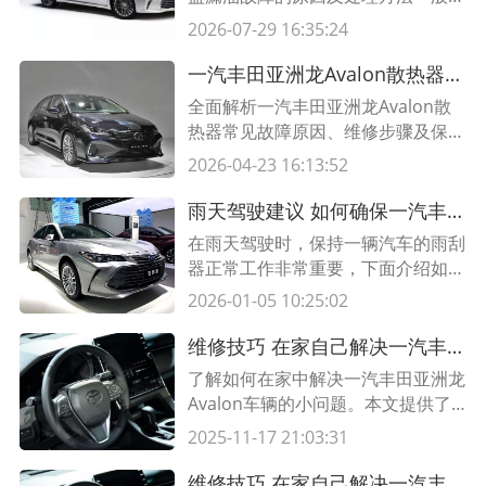
况下，一汽丰田亚洲龙Avalon发动
2026-07-29 16:35:24
机机油盖漏油的原因有：1.机油盖松
动或有损坏，导致机油盖漏油；2.机
一汽丰田亚洲龙Avalon散热器故障维修指南｜专业解析与步骤详解
油管损坏，导致机油漏油；3.机油质
全面解析一汽丰田亚洲龙Avalon散
量问题，油盖漏油；4.机油泵问题，
热器常见故障原因、维修步骤及保养
油盖漏油。处理方法：1.检查机油
技巧，附专业维修表格与实操建议，
2026-04-23 16:13:52
盖，如果有松动或损坏，请及时
助您高效解决冷却系统问题。
雨天驾驶建议 如何确保一汽丰田亚洲龙Avalon雨刮器正常工作
在雨天驾驶时，保持一辆汽车的雨刮
器正常工作非常重要，下面介绍如何
确保一汽丰田亚洲龙Avalon的雨刮
2026-01-05 10:25:02
器在恶劣天气下高效运行，提供更好
的驾驶安全性。
维修技巧 在家自己解决一汽丰田亚洲龙Avalon的小问题
了解如何在家中解决一汽丰田亚洲龙
Avalon车辆的小问题。本文提供了
一些简单的维修技巧，帮助您节省时
2025-11-17 21:03:31
间和金钱。
维修技巧 在家自己解决一汽丰田亚洲龙Avalon的小问题