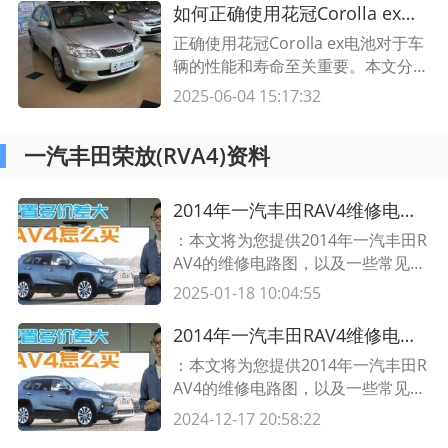
态良好。
如何正确使用花冠Corolla ex电池？电池使用技巧分享
正确使用花冠Corolla ex电池对于车
辆的性能和寿命至关重要。本文分享
电池的使用方法和保养技巧，帮助您
2025-06-04 15:17:32
优化电池使用并延长其使用寿命。
一汽丰田荣放(RVA4)资料
2014年一汽丰田RAV4维修电路图及常见故障排除指南
：本文将为您提供2014年一汽丰田R
AV4的维修电路图，以及一些常见故
障的排除指南。详细介绍了RAV4的
2025-01-18 10:04:55
各个电路部件的连接方式和工作原
理，帮助您更好地了解和维修您的车
2014年一汽丰田RAV4维修电路图及常见故障排除指南
辆。同时，提供了一些常见电路故障
：本文将为您提供2014年一汽丰田R
的解决方法，希望对您有所帮助。
AV4的维修电路图，以及一些常见故
障的排除指南。详细介绍了RAV4的
2024-12-17 20:58:22
各个电路部件的连接方式和工作原