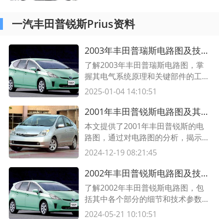
指南，附详细表格说明常见故障原因
与解决方案。
一汽丰田普锐斯Prius资料
2003年丰田普瑞斯电路图及技术解析
了解2003年丰田普瑞斯电路图，掌
握其电气系统原理和关键部件的工作
原理，助你更好地了解该车型并进行
2025-01-04 14:10:51
维修与改装。
2001年丰田普锐斯电路图及其分析
本文提供了2001年丰田普锐斯的电
路图，通过对电路图的分析，揭示了
该车辆的电气系统组成与工作原理。
2024-12-19 08:21:45
了解普锐斯的电路结构，有助于维修
和故障诊断。
2002年丰田普锐斯电路图及技术细节解析
了解2002年丰田普锐斯电路图，包
括其中各个部分的细节和技术参数。
通过这些信息，您将能够更好地理解
2024-05-21 10:10:51