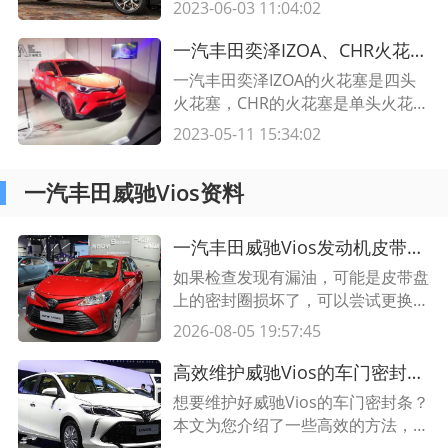
问题而引起的。一汽丰田奕泽IZOA
2023-06-03 11:04:02
人员就可以更容易、更准确的为您提
和CHR车型的发动机排气异响震动可
供服务。
能是由于发动机内部的缸体和活塞环
一汽丰田奕泽IZOA、CHR火花塞四头和单头区别,火花塞双点火嘴和单点火嘴
损坏、垫片磨损或活塞发生卡死等原
一汽丰田奕泽IZOA的火花塞是四头
因而引起的。如果发动机排气异响震
火花塞，CHR的火花塞是单头火花
动，应立即将车辆送至指定4S店进
塞。四头火花塞的特点是：火花塞的
2023-05-11 15:34:02
行检查，以便尽快确定故障原因，并
芯头有四个，可以更好地均衡点火火
及时进行
花，提高点火效率，保证发动机正常
一汽丰田威驰Vios资料
工作。单头火花塞的特点是：火花塞
的芯头只有一个，其点火火花分布不
均匀，发动机的点火效率相对较低，
一汽丰田威驰Vios发动机皮带盘附近漏油,发动机皮带漏油还能开吗
但发动机维护更加简单、便利。
如果检查发现有漏油，可能是皮带盘
上的密封圈损坏了，可以尝试更换新
的密封圈；如果检查发现皮带盘有损
2026-08-05 19:57:45
坏，建议更换新的皮带盘，以保证发
动机的正常工作。
高效维护威驰Vios的车门密封条，延长车门密封条寿命的方法
想要维护好威驰Vios的车门密封条？
本文为您介绍了一些高效的方法，延