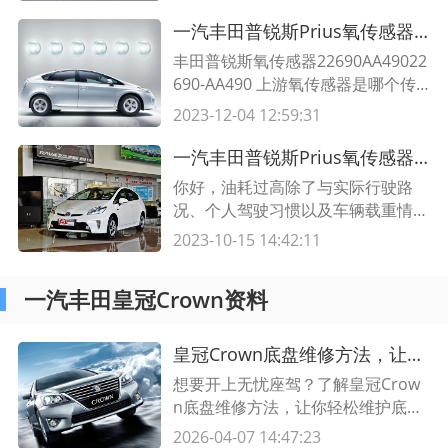
丰田普锐斯的工作原理和效能。
一汽丰田普锐斯Prius氧传感器是哪个位置,气缸列一氧传感器是哪个
丰田普锐斯氧传感器22690AA49022
690-AA490 上游氧传感器是哪个传
感器 TOYOTAHONDANISSANMITS
2023-12-04 12:59:31
UBISHIMAZDAHYUNDAISUBARUS
UZUKIFORD. 丰田凌志本田讴哥日
一汽丰田普锐斯Prius氧传感器故障怎么清楚?拔掉氧传感器故障灯会亮吗
产英菲尼迪三菱东南马自达斯巴鲁铃
你好，油耗过高除了与实际行驶路
木五十铃江铃庆铃福特现代起亚大众
况、个人驾驶习惯以及车辆载重情况
奥迪别克JEEP
有一定的关系外，很大程度上还取决
2023-10-15 14:42:11
于发动机自身的工作性能状况！就发
动机工况而言，有几个方面！ 一是
一汽丰田皇冠Crown资料
点火不良。火花塞间隙过大，点火线
圈能量不够！ 二是喷油嘴雾化不
良，燃油压力调节器故障，燃油压力
皇冠Crown底盘维修方法，让你开上无忧座驾
过高，喷油嘴渗油！ 三是发动机积
想要开上无忧座驾？了解皇冠Crow
碳过多，喷的汽油
n底盘维修方法，让你轻松维护底
盘，享受安全稳定的驾驶体验。本文
2026-04-07 14:47:23