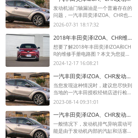
发动机油门轴漏油是一个普遍存在的
问题，一汽丰田奕泽IZOA、CHR也
不例外。漏油的原因可能有很多，最
2026-07-31 18:17:32
常见的是油门轴密封圈损坏。为了解
决这个问题，首先要检查油门轴的密
2018年丰田奕泽IZOA、CHR维修手册电路图大揭秘！
封圈是否存在破损，如果有，必须及
想要了解2018年丰田奕泽IZOA和CH
时更换。其次，要检查油门轴和轴承
R的维修手册电路图？本文为您提供
的润滑情况，确保其处于良好的润滑
全方位的信息和表格展示，让您轻松
2024-12-17 16:08:21
状态。最后，要确保发动机的油门轴
了解这两款车型的电路图配置。快来
上的所有
一探究竟吧！
一汽丰田奕泽IZOA、CHR发动机舱断续异响,发动机链条异响怎么办
当您发现这种情况时，建议您尽快到
当地的一汽丰田授权经销店进行检查
保养，以便及时处理发动机舱可能存
2023-08-14 09:31:01
在的异响问题。建议您在前往经销店
之前，能够先收集相关的详细信息，
一汽丰田奕泽IZOA、CHR发动机排气异响震动,发动机异响就是拉缸吗
包括车辆的型号、购车日期、行驶里
一般情况下，发动机排气异响震动可
程等等，以及您可能发现的关于异响
能是由于发动机内部的汽缸和活塞有
的细节信息。这样，一汽丰田的服务