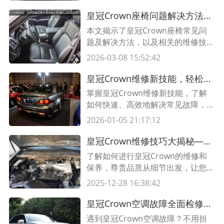
提供了详细的维修方法和注意事项，
助力你保持底盘的良好状态。
皇冠Crown座椅问题解决方法，维修技术独家揭密
本文揭示了皇冠Crown座椅常见问
题及解决方法，以及相关的维修技
术。这些技术将帮助您快速解决座椅
2026-03-08 15:52:42
问题，提升驾乘舒适度。
皇冠Crown维修新技能，轻松解决常见故障
掌握皇冠Crown维修新技能，了解
如何快速、高效地解决常见故障，提
升汽车维修技能水平。
2026-01-05 21:17:12
皇冠Crown维修技巧大揭秘——尊贵品质让您的皇冠保持完美状态
了解如何进行皇冠Crown的维修和
保养，尊贵品质从细节出发，让您的
皇冠保持完美状态。阅读本文并掌握
2025-12-28 16:38:42
维修技巧和方法，延长您皇冠的使用
寿命。
皇冠Crown空调故障全面检修维修技巧分享
遇到皇冠Crown空调故障？不用担