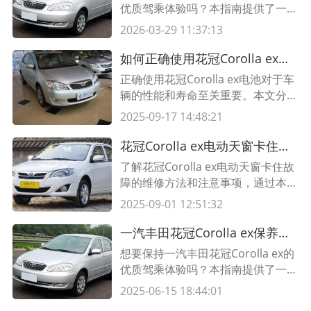
优质驾乘体验吗？本指南提供了一系
列的保养建议，包括机油更换、轮胎
2026-03-29 11:37:13
保养、电池保养等，助您保持车辆状
态良好。
如何正确使用花冠Corolla ex电池？电池使用技巧分享
正确使用花冠Corolla ex电池对于车
辆的性能和寿命至关重要。本文分享
电池的使用方法和保养技巧，帮助您
2025-09-17 14:48:21
优化电池使用并延长其使用寿命。
花冠Corolla ex电动天窗卡住故障的维修方法及注意事项
了解花冠Corolla ex电动天窗卡住故
障的维修方法和注意事项，通过本文
中的表格和详细说明，帮助您解决这
2025-09-01 12:51:32
一问题。
一汽丰田花冠Corolla ex保养指南，轻松打造如新车般绝佳驾乘体验。
想要保持一汽丰田花冠Corolla ex的
优质驾乘体验吗？本指南提供了一系
列的保养建议，包括机油更换、轮胎
2025-06-15 18:44:01
保养、电池保养等，助您保持车辆状