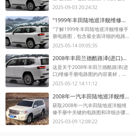
和维修指南。快速解决车辆电路问
2025-09-03 20:24:32
题，确保您的车辆保持良好状态。"
"1999年丰田陆地巡洋舰维修手册电路图 | 最全详细电路图及维修指南"
"了解1999年丰田陆地巡洋舰维修手
册电路图，包含最全面详细的电路图
和维修指南。快速解决车辆电路问
2025-05-14 09:05:35
题，确保您的车辆保持良好状态。"
2008年丰田兰德酷路泽(进口)维修手册电路图及维护指南
这是关于2008年丰田兰德酷路泽(进
口)维修手册电路图的内容素材，包
含详细的维护指南和必备的维修手
2025-05-12 14:11:12
册。了解这些信息可以帮助你更好地
了解该车型的电路结构，并进行正确
2008年一汽丰田陆地巡洋舰维修手册电路图及详细步骤解析
的维护和修理。
获取2008年一汽丰田陆地巡洋舰维
修手册中关键的电路图和详细步骤解
析。这些电路图将帮助您更好地了解
2025-03-09 12:08:22
车辆的维修和维护。