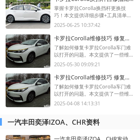
掌握卡罗拉Corolla换挡杆更换技
巧！本文提供详细步骤+工具清单，
附维修表格对比常见问题，新手也能
2025-06-25 10:37:42
快速上手，省下维修费用。
卡罗拉Corolla维修技巧 修复车门难以打开问题
了解如何修复卡罗拉Corolla车门难
以打开的问题。本文提供了一些维修
技巧和解决方案，帮助您迅速解决这
2025-05-30 09:09:21
个常见的问题。
卡罗拉Corolla维修技巧 修复车门难以打开问题
了解如何修复卡罗拉Corolla车门难
以打开的问题。本文提供了一些维修
技巧和解决方案，帮助您迅速解决这
2025-04-08 14:13:31
个常见的问题。
一汽丰田奕泽IZOA、CHR资料
一汽丰田奕泽IZOA、CHR发动机油门轴漏油,发动机油门漏油怎么修