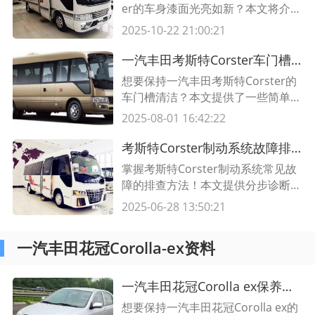
er的车身漆面光亮如新？本文将介绍
如何正确进行清洁，让您的车身漆面
2025-10-22 21:00:21
始终保持良好状态。
一汽丰田考斯特Corster车门槽清洁指南 如何轻松保持车门槽清洁
想要保持一汽丰田考斯特Corster的
车门槽清洁？本文提供了一些简单又
有效的清洁方法，让你的车门槽始终
2025-08-01 16:42:22
保持整洁。阅读本文，了解如何清洁
车门槽、选择适合的清洁工具和产
考斯特Corster制动系统故障排查全指南｜5分钟快速诊断技巧
品，以及建立定期清洁维护的习惯。
掌握考斯特Corster制动系统常见故
障的排查方法！本文提供分步诊断技
巧、关键部件检查表及解决方案，助
2025-06-28 13:50:21
您高效解决刹车异响、制动力不足等
问题。
一汽丰田花冠Corolla-ex资料
一汽丰田花冠Corolla ex保养指南，轻松打造如新车般绝佳驾乘体验。
想要保持一汽丰田花冠Corolla ex的