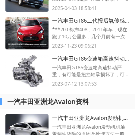
电子系统和复杂的电路配置。
2025-04-03 18:58:41
一汽丰田GT86二代报后氧传感器故障,洗了氧传感器后故障灯亮了
***20.0标志408，2011年车，现在
跑了10万公里多，几个月前有一次
发动机灯报警，怠速发颤，经维修点
2023-11-23 09:06:21
检查是三元催化问题，更换了一个新
三元催化。 更换完毕后，汽车恢复
一汽丰田GT86变速箱高速抖动严重,怠速挂档变速箱抖动严重
正常，但一加油门，总有轻微的沙沙
一汽丰田GT86变速箱高速抖动严
声从驾驶员底下传来，不加油门没有
重，有可能是把挡轴承损坏了，可以
这声音，虽然不影响驾驶，但总是一
在汽车4S店检查一下，由专业人员
2023-07-12 13:07:53
种噪音。 氧传感器故障灯屏蔽器好
进行检查和维修。
一汽丰田亚洲龙Avalon资料
一汽丰田亚洲龙Avalon发动机机油盖漏油故障,发动机机油泄压漏油怎么回事
一汽丰田亚洲龙Avalon发动机机油
盖漏油故障的原因及处理方法一般情