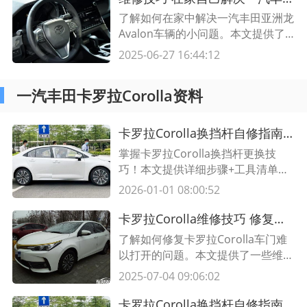
了解如何在家中解决一汽丰田亚洲龙
Avalon车辆的小问题。本文提供了
一些简单的维修技巧，帮助您节省时
2025-06-27 16:44:12
间和金钱。
一汽丰田卡罗拉Corolla资料
卡罗拉Corolla换挡杆自修指南｜5步轻松更换维修技巧
掌握卡罗拉Corolla换挡杆更换技
巧！本文提供详细步骤+工具清单，
附维修表格对比常见问题，新手也能
2026-01-01 08:00:52
快速上手，省下维修费用。
卡罗拉Corolla维修技巧 修复车门难以打开问题
了解如何修复卡罗拉Corolla车门难
以打开的问题。本文提供了一些维修
技巧和解决方案，帮助您迅速解决这
2025-07-04 09:06:02
个常见的问题。
卡罗拉Corolla换挡杆自修指南｜5步轻松更换维修技巧