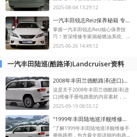
辆始终保持最佳状态。联系我们的维
2025-08-04 13:29:12
修店，享受高质量的保养和维修服
务。
一汽丰田锐志Reiz保养秘籍 专业维修师教你5大技巧延长爱车寿命
掌握一汽丰田锐志Reiz核心保养技
巧！资深维修专家揭秘燃油系统、电
池维护等关键点，附实用保养周期
2025-06-26 14:49:12
表，让你的锐志持久如新。
一汽丰田陆巡(酷路泽)Landcruiser资料
2008年丰田兰德酷路泽(进口)维修手册电路图及维护指南
这是关于2008年丰田兰德酷路泽(进
口)维修手册电路图的内容素材，包
含详细的维护指南和必备的维修手
2025-09-19 08:55:12
册。了解这些信息可以帮助你更好地
了解该车型的电路结构，并进行正确
"1999年丰田陆地巡洋舰维修手册电路图 | 最全详细电路图及维修指南"
的维护和修理。
"了解1999年丰田陆地巡洋舰维修手
册电路图，包含最全面详细的电路图