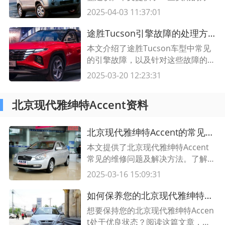
和技巧，帮助您在多种条件下有效降
2025-04-03 11:37:01
低途胜Tucson的油耗，同时减少燃
油成本、实现环保出行。
途胜Tucson引擎故障的处理方法和技巧
本文介绍了途胜Tucson车型中常见
的引擎故障，以及针对这些故障的处
理方法和一些实用的技巧。了解这些
2025-03-20 12:23:31
信息将有助于您更好地应对汽车故
障，并提高对途胜Tucson引擎的维
北京现代雅绅特Accent资料
护能力。
北京现代雅绅特Accent的常见维修问题及解决方法
本文提供了北京现代雅绅特Accent
常见的维修问题及解决方法。了解这
些问题，可以帮助车主及时解决车辆
2025-03-16 15:09:31
故障，保证驾驶安全。
如何保养您的北京现代雅绅特Accent？一站式指南
想要保持您的北京现代雅绅特Accen
t处于优良状态？阅读这篇文章，获