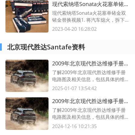
现代索纳塔Sonata火花塞单铱金双铱金,火花塞铱金开头字母
现代索纳塔Sonata火花塞单铱金双
铱金替换视频1. 将汽车熄火，拆下
汽车火花塞。2. 使用火花塞扳手将
2023-04-20 16:28:02
旧火花塞拧出。3. 将新的火花塞放
入火花塞空缸，利用火花塞扳手将其
北京现代胜达Santafe资料
拧紧。4. 用手指检查新的火花塞，
确保其安装牢固。5. 将新的火花塞
插入火花塞空缸，并轻轻拧紧，以确
2009年北京现代胜达维修手册电路图及相关信息
保其牢固安装。6. 拆下汽车的
了解2009年北京现代胜达维修手册
电路图及相关信息，包括具体的维修
手册内容和故障排除步骤。获取胜达
2025-01-07 13:54:42
维修手册电路图，为您的维修工作提
供便利。
2009年北京现代胜达维修手册电路图及相关信息
了解2009年北京现代胜达维修手册
电路图及相关信息，包括具体的维修
手册内容和故障排除步骤。获取胜达
2024-12-16 10:21:35
维修手册电路图，为您的维修工作提