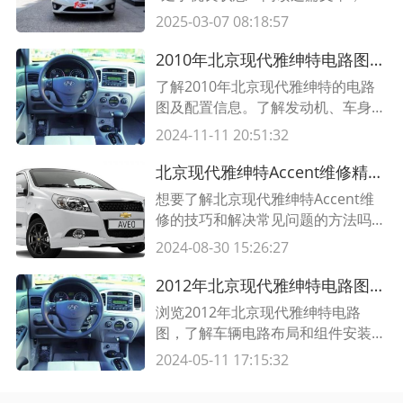
取一站式保养指南，并了解如何通过
2025-03-07 08:18:57
简单的维护措施延长您车辆的寿命。
2010年北京现代雅绅特电路图及配置信息
了解2010年北京现代雅绅特的电路
图及配置信息。了解发动机、车身、
内饰等方面的详细信息，以及其它相
2024-11-11 20:51:32
关配置。找到适合您的理想车型。
北京现代雅绅特Accent维修精准指南 解决常见问题的维修技巧
想要了解北京现代雅绅特Accent维
修的技巧和解决常见问题的方法吗？
阅读本指南，获得详细的维修指导和
2024-08-30 15:26:27
实用的维修技巧，以保证您的雅绅特
始终处于最佳状态。
2012年北京现代雅绅特电路图 最详细的车辆电路信息
浏览2012年北京现代雅绅特电路
图，了解车辆电路布局和组件安装位
置。内容包括详细的表格和说明，帮
2024-05-11 17:15:32
助您更好地了解车辆电路。