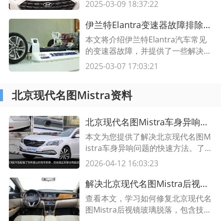
复的指南。通过详细的步骤和表格，
2025-03-09 18:37:22
您可以了解如何有效地检查和修复这
类故障，并确保您的车辆正常运行。
伊兰特Elantra变速器故障排除技巧 了解常见问题并解决它们
本文将介绍伊兰特Elantra汽车常见
的变速器故障，并提供了一些解决方
案和排除技巧。了解这些故障并及时
2025-03-07 17:03:21
解决问题，可以保证汽车的正常运
行，并提高驾驶的安全性和舒适性。
北京现代名图Mistra资料
北京现代名图Mistra车身异响问题解决方法
本文为您提供了解决北京现代名图M
istra车身异响问题的快速方法。了
解异响问题的原因、解决步骤和注意
2026-04-12 16:03:23
事项，请阅读本文。
解决北京现代名图Mistra后视镜玻璃脱落的技巧
查看本文，学习如何修复北京现代名
图Mistra后视镜玻璃脱落，包含技巧