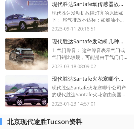
供便利。
现代胜达Santafe氧传感器故障符号,氧传感器故障报什么码
现代胜达发动机故障灯亮的原因如
下： 尾气排放不达标：如燃油不
良，三元催化器失效，进气管积炭过
2023-09-11 20:18:51
多，喷油嘴堵塞，氧传感器失效，发
动机偶而有缺火情况等都会导致发动
现代胜达Santafe发动机几种异响分析表,发动机几年出现几种异响
机故障灯点亮，其中油质不好导致发
1. 气门噪音： 这种噪音表示气门或
动机故障灯亮的情况是最多的。 发
气门销比较硬，可能是由于气门门座
动机系统工作不良导致的故障灯点
松动或气门座损坏而引起的。2. 冷
2023-03-18 08:09:02
亮，如油门踏板传感器，节气门位置
却系统噪音： 这种噪音表示冷却系
传感器，空气流量计
统可能存在问题，如液位过低、水箱
现代胜达Santafe火花塞哪个公司产,火花塞又一公司上市了吗
堵塞、水泵损坏等。3. 气缸噪音：
现代胜达Santafe火花塞哪个公司产
这种噪音表示气缸内部可能出现问
的现代胜达Santafe火花塞由美国N
题，可能是由于活塞环磨损、活塞下
GK棒状火花塞公司生产。NGK棒状
2023-01-23 14:57:01
垫板破裂、气门组件及排气管等有问
火花塞公司是世界上最大的制造火花
题而
塞的公司之一，它为世界各地的汽车
北京现代途胜Tucson资料
制造商提供高质量的火花塞，为全球
汽车行业提供优质服务。