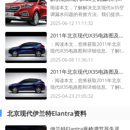
阅读本文，了解解决北京现代ix35空
调漏水问题的有效方法。我们提供了
一些实用的解决办法和技巧，以帮助
2025-06-12 11:11:32
您解决您的ix35空调漏水问题。
2011年北京现代IX35电路图及信息综述
：阅读本文，您将获取2011年北京
现代IX35电路图和详细信息。了解IX
35电路图，可以帮助您更好地了解
2025-06-08 11:36:11
其工作原理和组件连接方式。在本文
中，我们将提供包含表格的详细电路
2011年北京现代IX35电路图及信息综述
图描述，帮助您更快地找到感兴趣的
：阅读本文，您将获取2011年北京
信息。
现代IX35电路图和详细信息。了解IX
35电路图，可以帮助您更好地了解
2025-04-23 21:05:32
其工作原理和组件连接方式。在本文
中，我们将提供包含表格的详细电路
北京现代伊兰特Elantra资料
图描述，帮助您更快地找到感兴趣的
信息。
伊兰特Elantra座椅调节器失灵的原因与修理技巧