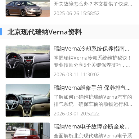
开关故障怎么办？本文提供了快速修
复这一问题的解决方法，通过详细的
2025-06-26 15:58:52
步骤和实用的技巧，您可以轻松解决
车门开关故障，让您的朗动（Elantr
北京现代瑞纳Verna资料
a）重新恢复正常使用。
瑞纳Verna冷却系统保养指南｜5大实用维修技巧延长发动机寿命
掌握瑞纳Verna冷却系统维护秘诀！
专业技师分享5个关键保养技巧，含
冷却液更换周期、故障自检方法等实
2026-03-11 11:30:02
用表格，轻松解决水温过高问题。
瑞纳Verna维修手册 保养排气系统的必要性
了解如何正确维护瑞纳Verna汽车的
排气系统，确保车辆的顺畅运行和长
久使用。本文介绍了排气系统的重要
2026-03-01 20:52:22
性以及如何进行正确的维护。
瑞纳Verna电子故障诊断全攻略 常见故障码解析与解决方案
全面解析北京现代瑞纳Verna电子系