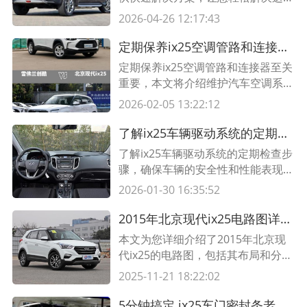
问题，保证行车安全和舒适性。阅读
2026-04-26 12:17:43
本文了解ix25车门玻璃滑轨故障的原
因及解决方法。
定期保养ix25空调管路和连接器，维护汽车舒适驾驶体验
定期保养ix25空调管路和连接器至关
重要，本文将介绍维护汽车空调系统
的重要性、清洁连接器的方法和正确
2026-02-05 13:22:12
保养空调管路的建议。了解这些知识
可以提高车主的驾驶体验，延长空调
了解ix25车辆驱动系统的定期检查步骤
系统的寿命。
了解ix25车辆驱动系统的定期检查步
骤，确保车辆的安全性和性能表现。
包括检查发动机、变速器、传动轴和
2026-01-30 16:35:52
差速器等关键部件的磨损和故障，以
及更换润滑油和滤清器等维护措施。
2015年北京现代ix25电路图详解及布局分析
本文为您详细介绍了2015年北京现
代ix25的电路图，包括其布局和分
析，为您了解此车辆的电路系统提供
2025-11-21 18:22:02
了重要参考。
5分钟搞定 ix25车门密封条老化？3个实用维修技巧+工具清单