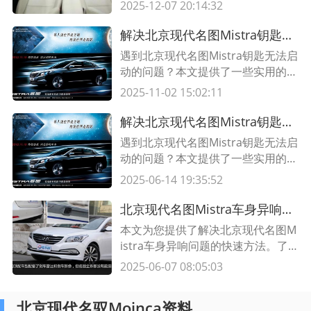
和步骤。让您的汽车恢复良好的视野
2025-12-07 20:14:32
和安全性。
解决北京现代名图Mistra钥匙无法启动问题的方法
遇到北京现代名图Mistra钥匙无法启
动的问题？本文提供了一些实用的解
决方法，帮助您快速解决问题。
2025-11-02 15:02:11
解决北京现代名图Mistra钥匙无法启动问题的方法
遇到北京现代名图Mistra钥匙无法启
动的问题？本文提供了一些实用的解
决方法，帮助您快速解决问题。
2025-06-14 19:35:52
北京现代名图Mistra车身异响问题解决方法
本文为您提供了解决北京现代名图M
istra车身异响问题的快速方法。了
解异响问题的原因、解决步骤和注意
2025-06-07 08:05:03
事项，请阅读本文。
北京现代名驭Moinca资料