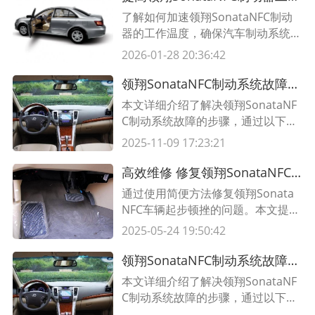
了解如何加速领翔SonataNFC制动
器的工作温度，确保汽车制动系统效
果更好，驾驶更加安全可靠。通过本
2026-01-28 20:36:42
文介绍的方法，您可以有效提升制动
器的温度，从而增加制动器的性能和
领翔SonataNFC制动系统故障解决步骤详解
响应速度。
本文详细介绍了解决领翔SonataNF
C制动系统故障的步骤，通过以下步
骤可以帮助您快速解决相关问题，确
2025-11-09 17:23:21
保行车安全。
高效维修 修复领翔SonataNFC车辆起步顿挫的简便方法
通过使用简便方法修复领翔Sonata
NFC车辆起步顿挫的问题。本文提供
了一种高效维修方案，并介绍了相关
2025-05-24 19:50:42
的步骤和注意事项。
领翔SonataNFC制动系统故障解决步骤详解
本文详细介绍了解决领翔SonataNF
C制动系统故障的步骤，通过以下步
骤可以帮助您快速解决相关问题，确