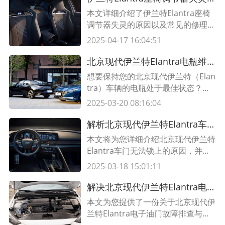
本文详细介绍了伊兰特Elantra座椅
调节器失灵的原因以及常见的修理技
巧。如果你的座椅调节器出现问题，
2025-04-17 16:04:51
可以通过本文提供的方法进行修复。
北京现代伊兰特Elantra电瓶维修必备知识大揭秘——了解您的车辆电瓶维护和故障排除
想要保持您的北京现代伊兰特（Elan
tra）车辆的电瓶处于最佳状态？本
文将揭示有关电瓶维护和故障排除的
2025-03-20 08:16:04
必备知识，为您提供解决问题的方
法。
解析北京现代伊兰特Elantra车门无法锁上的原因与修复方法
本文将为您详细介绍北京现代伊兰特
Elantra车门无法锁上的原因，并提
供相关的修复方法。了解更多信息，
2025-03-18 15:01:11
请继续阅读。
解决北京现代伊兰特Elantra电子油门故障的有效方法
本文为您提供了一份关于北京现代伊
兰特Elantra电子油门故障排查与修