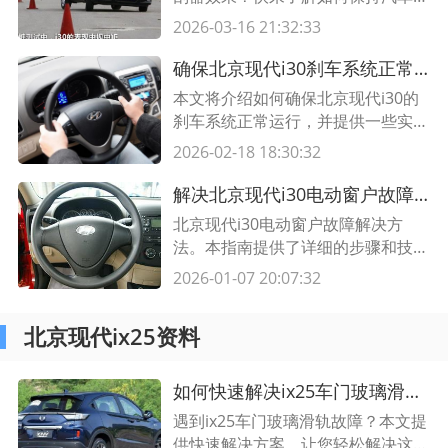
刮器的清洁与维护，让您在雨天行车
2026-03-16 21:32:33
时清晰无阻！
确保北京现代i30刹车系统正常运行的方法
本文将介绍如何确保北京现代i30的
刹车系统正常运行，并提供一些实用
的方法和建议。了解如何保持车辆的
2026-02-18 18:30:32
刹车系统健康，是确保行车安全的重
要一环。阅读本文，获取宝贵的刹车
解决北京现代i30电动窗户故障的方法 北京现代i30维修指南
系统维护知识。
北京现代i30电动窗户故障解决方
法。本指南提供了详细的步骤和技
巧，以帮助车主快速修复电动窗户故
2026-01-07 20:07:32
障。了解如何重新同步窗户开关、更
换电动窗机和维护电动窗玻璃等。
北京现代ix25资料
如何快速解决ix25车门玻璃滑轨故障
遇到ix25车门玻璃滑轨故障？本文提
供快速解决方案，让您轻松解决这一