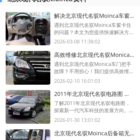
解决北京现代名驭Moinca车窗卡住的简便方法
遇到北京现代名驭Moinca车窗卡住
的问题？本文为您提供快速解决方
法，包含详细步骤和操作提示。解决
2026-03-08 11:38:02
车窗卡住问题再也不是难题！
高效维修北京现代名驭Monica车门把手故障，让您的驾驶更加顺畅
遇到北京现代名驭Monica车门把手
故障？不用担心！我们提供高效维修
服务，让您的驾驶更加顺畅，快速解
2026-02-10 16:01:03
决您的问题。
2011年北京现代名驭电路图 新一代汽车科技的蓝图
了解2011年北京现代名驭电路图，
探索新一代汽车科技的发展方向。该
电路图以表格形式展示，其中包含关
2026-01-30 13:01:02
键技术和功能信息。 加深对北京现
代名驭的全面了解，预测未来汽车领
北京现代名驭Moinca后备箱无法开启？5种专业解决方案指南
域的创新趋势。