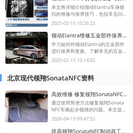
本文将详细介绍领动Elantra车身锁
扣的维修与保养技巧，包括常见问题
解决方法、保养注意事项等，帮助车
2025-02-15 10:26:22
主更好地保护和维护车身锁扣，延长
其使用寿命。
领动Elantra维修五金部件保养与更换攻略
学习如何对领动Elantra的五金部件
进行保养和更换。了解常见的五金部
件问题，并掌握解决方法，确保车辆
2025-02-15 10:14:02
的正常运行。
北京现代领翔SonataNFC资料
高效维修 修复领翔SonataNFC车辆起步顿挫的简便方法
通过使用简便方法修复领翔Sonata
NFC车辆起步顿挫的问题。本文提供
了一种高效维修方案，并介绍了相关
2026-04-19 09:47:52
的步骤和注意事项。
提高领翔SonataNFC制动器工作温度的实用方法，让驾驶更安全