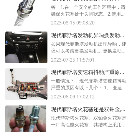
裂，所以才导致发动机故障灯亮起，
答：1.在一个安全的工作环境中，请
只需要去售后更换新的油箱盖密封圈
确保火花塞处于关闭状态。2.使用扳
即可，质保期内免费更换，除了质保
手将火花塞从发动机上脱落。3.使用
2023-08-15 09:03:20
期，外面汽修店收取200~300块钱的
清洗器将火花塞清洗干净，然后把它
费用。
放在一个干净的地方，等待它完全干
现代菲斯塔发动机异响换发动机,发动机内咚咚异响掉转速
燥。4.用油把火花塞安装回到发动机
如果现代菲斯塔发动机出现异响，建
上，并使用扳手将其固定。5.将火花
议可以考虑更换发动机。更换发动机
塞连接到电源，然后打开电源，让火
可以消除异响，也可以提高发动机的
2023-07-25 11:57:01
花塞运行起来。
性能和使用寿命。首先，需要对发动
机进行检查，确定异响的原因，如果
现代菲斯塔变速箱抖动严重原因,换完变速箱油底盘抖动严重
是由于发动机本身的原因，那么更换
一般情况下，现代菲斯塔变速箱抖动
发动机是最好的选择。其次，应该选
严重的原因有以下几个： 1、 变速
择一台合适的发动机，确保发动机的
箱油量不足或变速箱油质量不佳：变
2023-06-09 17:02:12
性能和使用寿命，并确保安装正确无
速箱油量太低或变速箱油质量不佳，
误。然后，需
会导致变速箱内部部件的摩擦不足，
现代菲斯塔火花塞还是双铂金,火花塞通用吗还是通用
从而产生抖动现象。 2、 变速箱内
现代菲斯塔火花塞。双铂金火花塞是
部有损坏：由于变速箱内部部件的损
一种高性能火花塞，其结构上采用了
坏，会导致变速箱内部部件的摩擦不
双铂金接头，以确保更高的可靠性和