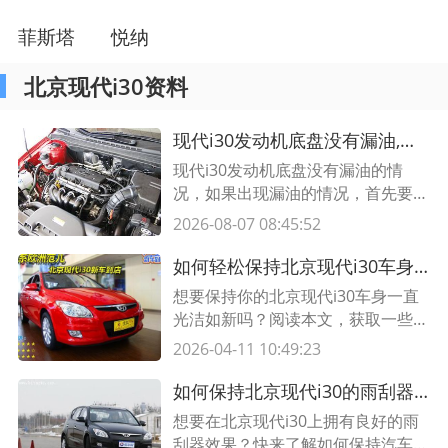
菲斯塔
悦纳
北京现代i30资料
现代i30发动机底盘没有漏油,发动机底盘托底没漏油
现代i30发动机底盘没有漏油的情
况，如果出现漏油的情况，首先要检
查的就是机油的情况，检查机油的情
2026-08-07 08:45:52
况，是否有油量不足的情况，如果
有，则需要及时补充机油；其次要检
如何轻松保持北京现代i30车身光洁？小贴士与技巧
查的就是机油的质量，是否有杂质混
想要保持你的北京现代i30车身一直
入，如果有，则需要更换新的机油；
光洁如新吗？阅读本文，获取一些简
最后检查机油滤清器、密封圈，发动
单而有效的小贴士和技巧，帮助你保
2026-04-11 10:49:23
机机壳等，如有损坏，则要及时更
持爱车美观！
换。
如何保持北京现代i30的雨刮器效果良好？一招鲜，雨天行车不再模糊
想要在北京现代i30上拥有良好的雨
刮器效果？快来了解如何保持汽车雨