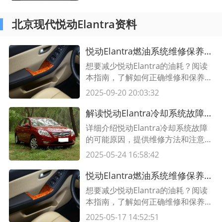
效问题。
北京现代悦动Elantra资料
悦动Elantra燃油系统维修保养指南，助您汽车油耗更低。
想要减少悦动Elantra的油耗？阅读
本指南，了解如何正确维修和保养您
的汽车燃油系统，以获得更好的燃油
2025-09-20 20:03:32
经济性。
解读悦动Elantra冷却系统故障及维修方法
详细介绍悦动Elantra冷却系统故障
的可能原因，提供维修方法和注意事
项，让您更好地了解和解决这一问
2025-05-24 16:58:42
题。
悦动Elantra燃油系统维修保养指南，助您汽车油耗更低。
想要减少悦动Elantra的油耗？阅读
本指南，了解如何正确维修和保养您
的汽车燃油系统，以获得更好的燃油
2025-05-17 14:52:51