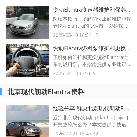
经济性。
悦动Elantra变速器维护和保养指南，让您的车辆行驶更顺畅
阅读本指南，了解如何正确维护和保
养悦动Elantra的变速器，以确保车
辆正常行驶，并延长变速器寿命。了
2025-05-10 18:54:12
解变速器油更换时间表、液位检查方
法以及其他维护提示，让您的驾驶体
悦动Elantra燃料泵维护和更换指南 专业建议与步骤
验更加顺畅。
了解如何维护和更换悦动Elantra汽
车的燃料泵。本指南提供专业建议和
详细步骤，帮助您确保车辆正常运
2025-04-13 13:36:51
行，并延长燃料泵的使用寿命。
北京现代朗动Elantra资料
经验分享 解决北京现代朗动Elantra车门开关故障的快速修复方法
遇到北京现代朗动（Elantra）车门
开关故障怎么办？本文提供了快速修
复这一问题的解决方法，通过详细的
2026-02-21 15:47:32