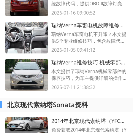
统故障代码，提供OBD II故障灯亮起
时的自检步骤、常见故障码对照表及
2026-01-16 09:00:52
专业维修建议，助您快速定位问题。
瑞纳Verna车窗电机故障维修指南 5个实用小技巧快速排查问题
瑞纳Verna车窗电机不升降？本文提
供5个专业维修技巧，包含故障代码
解读、电路检测步骤及电机更换方
2026-01-05 09:41:12
法，附详细操作表格，轻松解决车窗
故障问题。
瑞纳Verna维修技巧 机械零部件保养建议
本文提供了瑞纳Verna机械零部件的
保养技巧，为车主提供详细的操作建
议，帮助延长零部件的使用寿命。
2025-07-11 21:38:32
北京现代索纳塔Sonata资料
2014年北京现代索纳塔（YFC）G2.4 MPI维修手册 完整指南和技术资料
免费获取2014年北京现代索纳塔（Y