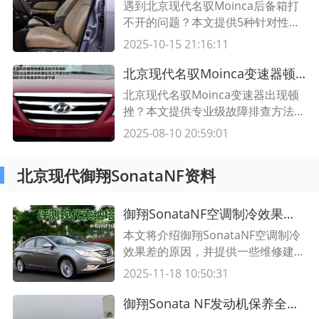
遇到北京现代名驭Moinca后备箱打
不开的问题？本文提供5种针对性解
决方案，涵盖机械故障、电路问题及
2025-10-15 21:16:11
保险丝检查等，附故障排查表格，快
速恢复后备箱功能！
北京现代名驭Moinca变速器顿挫问题全面排查指南｜专业维修技巧
北京现代名驭Moinca变速器出现顿
挫？本文提供专业级故障排查方法，
涵盖电路检测、油液分析及机械部件
2025-08-10 20:59:01
检查，附详细操作表格，助您快速定
位问题根源。
北京现代御翔SonataNF资料
御翔SonataNF空调制冷效果差的原因及维修建议
本文将介绍御翔SonataNF空调制冷
效果差的原因，并提供一些维修建
议，帮助您解决空调制冷效果不佳的
2025-11-18 10:50:31
问题。
御翔Sonata NF发动机保养全指南 专业维护技巧与周期表