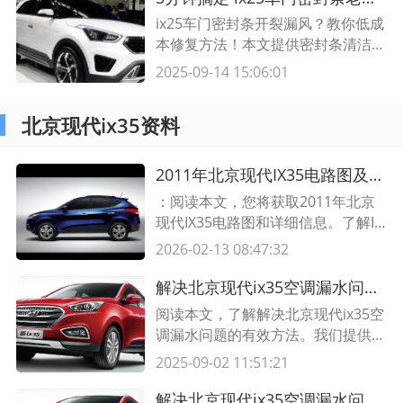
ix25车门密封条开裂漏风？教你低成
本修复方法！本文提供密封条清洁、
润滑、更换全流程指南，附专业工具
2025-09-14 15:06:01
推荐和常见问题解答，适合DIY车主
参考。
北京现代ix35资料
2011年北京现代IX35电路图及信息综述
：阅读本文，您将获取2011年北京
现代IX35电路图和详细信息。了解IX
35电路图，可以帮助您更好地了解
2026-02-13 08:47:32
其工作原理和组件连接方式。在本文
中，我们将提供包含表格的详细电路
解决北京现代ix35空调漏水问题的有效方法
图描述，帮助您更快地找到感兴趣的
阅读本文，了解解决北京现代ix35空
信息。
调漏水问题的有效方法。我们提供了
一些实用的解决办法和技巧，以帮助
2025-09-02 11:51:21
您解决您的ix35空调漏水问题。
解决北京现代ix35空调漏水问题的有效方法