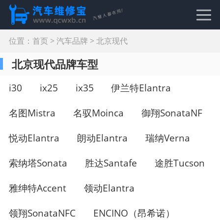
位置：
首页
>
汽车品牌
>
北京现代
北京现代品牌车型
i30
ix25
ix35
伊兰特Elantra
名图Mistra
名驭Moinca
御翔SonataNF
悦动Elantra
朗动Elantra
瑞纳Verna
索纳塔Sonata
胜达Santafe
途胜Tucson
雅绅特Accent
领动Elantra
领翔SonataNFC
ENCINO（昂希诺）