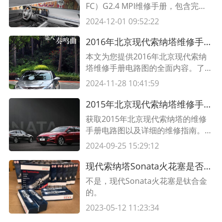
FC）G2.4 MPI维修手册，包含完整
的维修指南、技术资料和步骤，并提
2024-12-01 09:52:22
供了实用的维修表格。立即查看！
2016年北京现代索纳塔维修手册电路图大全
本文为您提供2016年北京现代索纳
塔维修手册电路图的全面内容。了解
车辆电路图对维修和保养过程至关重
2024-11-28 10:41:59
要。详细的电路图可以帮助您更好地
了解索纳塔的各种电器设备的布置和
2015年北京现代索纳塔维修手册电路图及维修指南
连接方式，为您提供更快速准确的维
获取2015年北京现代索纳塔的维修
修方案。
手册电路图以及详细的维修指南。这
些电路图和指南将帮助您进行索纳塔
2024-09-25 15:29:12
的维修和维护工作。立即查看！
现代索纳塔Sonata火花塞是否铱金,火花塞铱金是真嘛
不是，现代Sonata火花塞是钛合金
的。
2023-05-12 11:23:34