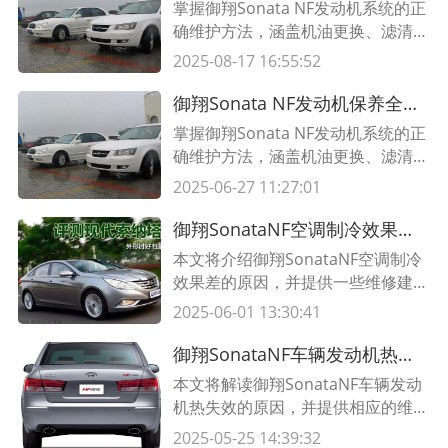
掌握御翔Sonata NF发动机系统的正
确维护方法，涵盖机油更换、滤清器
保养、故障预防等关键步骤，附专业
2025-08-17 16:55:52
维护周期表，延长爱车寿命！
御翔Sonata NF发动机保养全指南 专业维护技巧与周期表
掌握御翔Sonata NF发动机系统的正
确维护方法，涵盖机油更换、滤清器
保养、故障预防等关键步骤，附专业
2025-06-27 11:27:01
维护周期表，延长爱车寿命！
御翔SonataNF空调制冷效果差的原因及维修建议
本文将介绍御翔SonataNF空调制冷
效果差的原因，并提供一些维修建
议，帮助您解决空调制冷效果不佳的
2025-06-01 13:30:41
问题。
御翔SonataNF车辆发动机热失效的原因与维修指南
本文将解读御翔SonataNF车辆发动
机热失效的原因，并提供相应的维修
指南，帮助车主正确处理发动机热失
2025-05-25 14:39:32