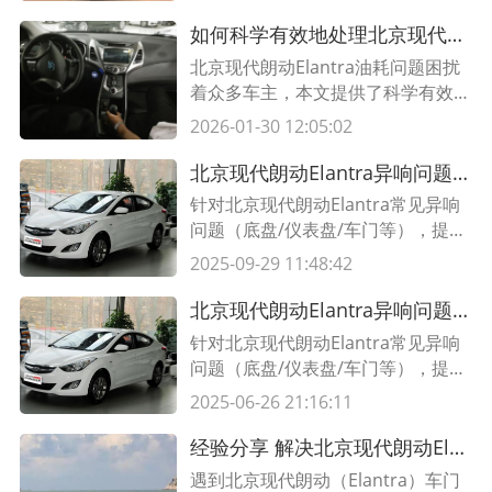
步骤和实用的技巧，您可以轻松解决
车门开关故障，让您的朗动（Elantr
如何科学有效地处理北京现代朗动Elantra的油耗问题
a）重新恢复正常使用。
北京现代朗动Elantra油耗问题困扰
着众多车主，本文提供了科学有效的
处理方法，助您节省燃油开支。
2026-01-30 12:05:02
北京现代朗动Elantra异响问题全面解决方案（2025最新版）
针对北京现代朗动Elantra常见异响
问题（底盘/仪表盘/车门等），提供
专业诊断方法和维修指南，包含5大
2025-09-29 11:48:42
典型故障解决方案及配件更换建议。
北京现代朗动Elantra异响问题全面解决方案（2025最新版）
针对北京现代朗动Elantra常见异响
问题（底盘/仪表盘/车门等），提供
专业诊断方法和维修指南，包含5大
2025-06-26 21:16:11
典型故障解决方案及配件更换建议。
经验分享 解决北京现代朗动Elantra车门开关故障的快速修复方法
遇到北京现代朗动（Elantra）车门