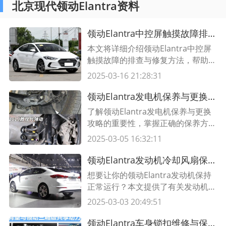
北京现代领动Elantra资料
领动Elantra中控屏触摸故障排查与修复详解
本文将详细介绍领动Elantra中控屏
触摸故障的排查与修复方法，帮助车
主解决屏幕触摸不灵敏或无法使用的
2025-03-16 21:28:31
问题。
领动Elantra发电机保养与更换攻略，让你的汽车电力始终充沛
了解领动Elantra发电机保养与更换
攻略的重要性，掌握正确的保养方
法，延长发电机使用寿命，确保汽车
2025-03-05 16:32:11
电力始终充沛。了解更多请阅读本
文。
领动Elantra发动机冷却风扇保养与更换攻略，让你的座驾持续顺畅运行
想要让你的领动Elantra发动机保持
正常运行？本文提供了有关发动机冷
却风扇保养和更换的实用攻略，让你
2025-03-03 20:49:51
轻松使用。
领动Elantra车身锁扣维修与保养技巧