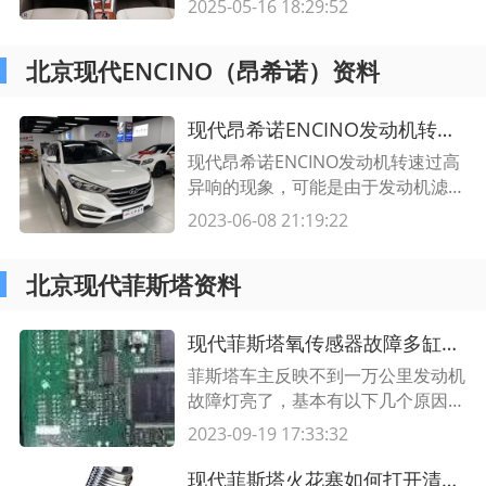
2025-05-16 18:29:52
保行车安全。
北京现代ENCINO（昂希诺）资料
现代昂希诺ENCINO发动机转速过高异响,发动机舱异响抽油尺不响了
现代昂希诺ENCINO发动机转速过高
异响的现象，可能是由于发动机滤清
器堵塞或燃油压力过高造成的。因
2023-06-08 21:19:22
此，首先应检查发动机滤清器，确认
是否已堵塞，如果已堵塞，则应立即
北京现代菲斯塔资料
更换滤清器。其次，应检查燃油压
力，确认是否高于正常压力，如果
是，则应根据制造商的指导调整燃油
现代菲斯塔氧传感器故障多缸缺火,氧传感器故障是什么症状
压力，以恢复正常工作。
菲斯塔车主反映不到一万公里发动机
故障灯亮了，基本有以下几个原因：
故障一：油箱盖密封圈开裂。 解决
2023-09-19 17:33:32
方法：大部分菲斯塔车主都遇到过的
一个问题，那就是油箱盖密封圈开
现代菲斯塔火花塞如何打开清洗?火花塞可以打开检查吗