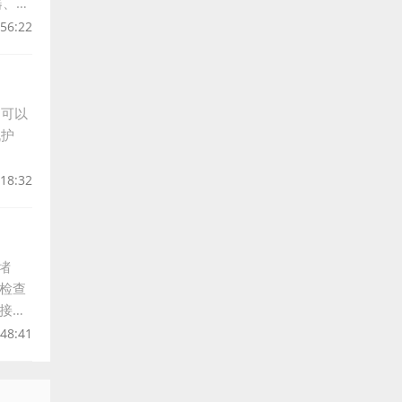
器、排
:56:22
，可以
机护
:18:32
堵
检查
接是
:48:41