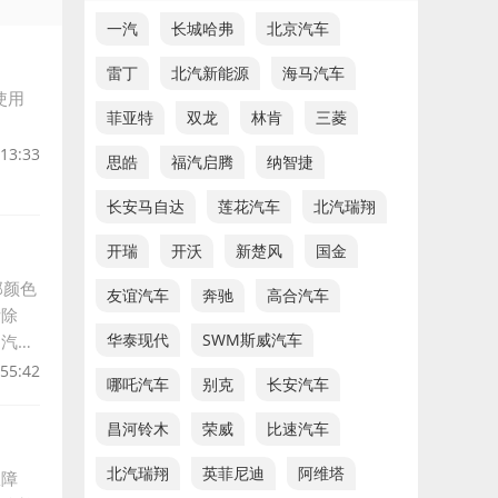
一汽
长城哈弗
北京汽车
雷丁
北汽新能源
海马汽车
使用
菲亚特
双龙
林肯
三菱
:13:33
思皓
福汽启腾
纳智捷
长安马自达
莲花汽车
北汽瑞翔
开瑞
开沃
新楚风
国金
部颜色
友谊汽车
奔驰
高合汽车
拆除
华泰现代
SWM斯威汽车
是汽车
:55:42
哪吒汽车
别克
长安汽车
昌河铃木
荣威
比速汽车
北汽瑞翔
英菲尼迪
阿维塔
故障