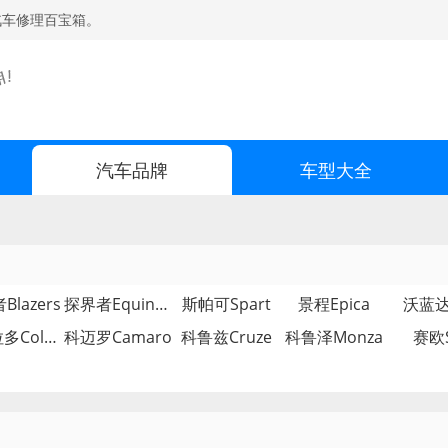
汽车修理百宝箱。
汽车品牌
车型大全
lazers
探界者Equinox
斯帕可Spart
景程Epica
沃蓝达V
科罗拉多Colorado
科迈罗Camaro
科鲁兹Cruze
科鲁泽Monza
赛欧S