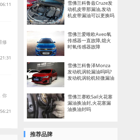
雪佛兰科鲁兹Cruze发
:06:11
动机皮带那漏油,发动
机皮带漏油可以更换吗
雪佛兰爱唯欧Aveo氧
传感器一直故障,熄火
维修
时氧传感器故障
:21:31
雪佛兰科鲁泽Monza
发动机涡轮漏油吗吗?
发动机涡轮机轻微漏油
，你
雪佛兰赛欧Sail火花塞
漏油换油封,火花塞漏
油换油封吗
:56:21
推荐品牌