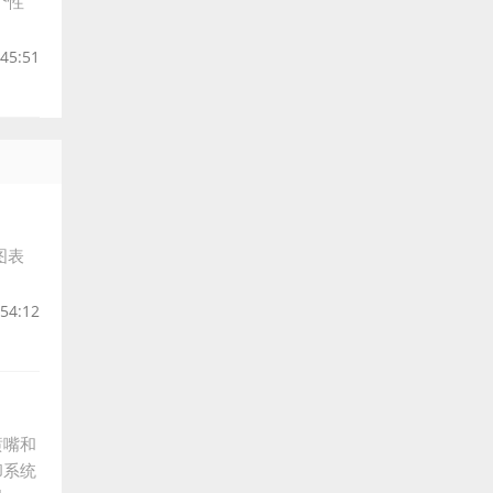
个性
:45:51
图表
:54:12
喷嘴和
却系统