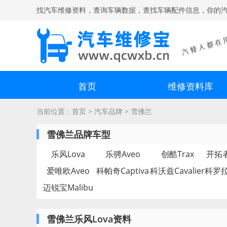
找汽车维修资料，查询车辆数据，查找车辆配件信息，你的
首页
维修资料库
当前位置：
首页
>
汽车品牌
>
雪佛兰
雪佛兰品牌车型
乐风Lova
乐骋Aveo
创酷Trax
开拓者B
爱唯欧Aveo
科帕奇Captiva
科沃兹Cavalier
迈锐宝Malibu
雪佛兰乐风Lova资料