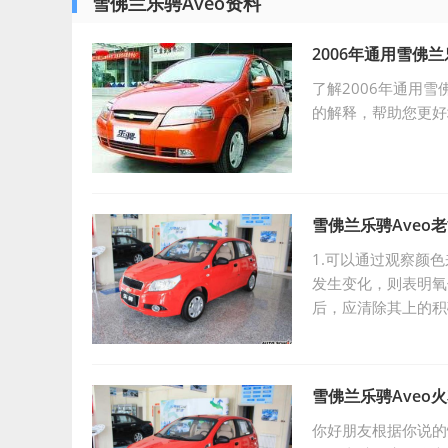
雪佛兰乐骋Aveo资料
2006年通用雪佛
了解2006年通用
的解释，帮助您更好
雪佛兰乐骋Aveo
1.可以通过观察颜
发生变化，则表明氧
后，应清除其上的积
使用含铅汽油造成的
雪佛兰乐骋Aveo
你好朋友根据你说的