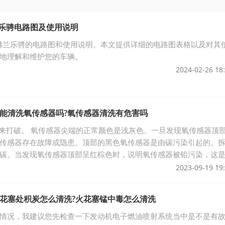
兰乐骋电路图及使用说明
雪佛兰乐骋的电路图和使用说明。本文提供详细的电路图表格以及对其
地理解和维护您的车辆。
2024-02-26 18
老能清洗氧传感器吗?氧传感器清洗有危害吗
色来打破。 氧传感器尖端的正常颜色是浅灰色。一旦发现氧传感器顶
传感器存在故障或隐患。顶部的黑色氧传感器是由碳污染引起的。
碳。当发现氧传感器顶部呈红棕色时，说明氧传感器被铅污染，这
。 2.测量氧传感器的电阻值来判断
2023-09-19 19
火花塞处积炭怎么清洗?火花塞锰中毒怎么清洗
情况，我建议您先检查一下发动机电子燃油喷射系统当中是不是有