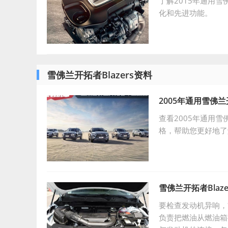
了解2015年通用
化和先进功能。
雪佛兰开拓者Blazers资料
2005年通用雪佛
查看2005年通用
格，帮助您更好地了
雪佛兰开拓者Bla
要检查发动机异响，
负责把燃油从燃油箱