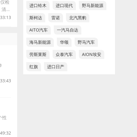
测仪检
进口铃木
进口现代
野马新能源
，清溪
:33:13
斯柯达
雷诺
北汽黑豹
AITO汽车
一汽马自达
海马新能源
华颂
野马汽车
劳斯莱斯
众泰汽车
AION埃安
参
红旗
进口日产
:33:43
个性
:49:32