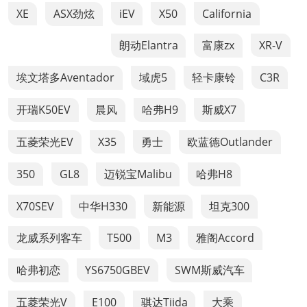
XE
ASX劲炫
iEV
X50
California
朗动Elantra
富康zx
XR-V
埃文塔多Aventador
域虎5
轻卡康铃
C3R
开瑞K50EV
晨风
哈弗H9
斯威X7
五菱荣光EV
X35
勇士
欧蓝德Outlander
350
GL8
迈锐宝Malibu
哈弗H8
X70SEV
中华H330
新能源
坦克300
龙威系列客车
T500
M3
雅阁Accord
哈弗初恋
YS6750GBEV
SWM斯威汽车
五菱荣光V
E100
骐达Tiida
大乘