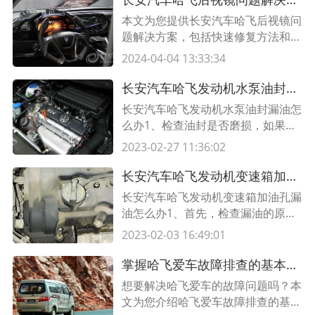
本文为您提供长安汽车哈飞后视镜问
题解决方案，包括快速修复方法和常
见故障排查。了解如何维修并避免后
2024-04-04 13:33:34
视镜问题，确保您的驾驶安全。
长安汽车哈飞发动机水泵油封漏油,发动机水泵漏油是怎么回事
长安汽车哈飞发动机水泵油封漏油怎
么办1、检查油封是否磨损，如果有
磨损，则需要更换油封。 2、检查水
2023-02-27 11:36:02
泵的油路是否堵塞，如果堵塞，则需
要清理油路。 3、检查水泵油封是否
长安汽车哈飞发动机变速箱加油孔漏油,发动机和变速箱接缝漏油
松动或损坏，如果松动或损坏，则需
长安汽车哈飞发动机变速箱加油孔漏
要更换水泵油封。 4、检查水泵油压
油怎么办1、首先，检查漏油的原
是否正常，如果不正常，则需要根据
因；2、如果发现有破损，请及时修
2023-02-03 16:49:01
技术规范调整水泵的油压。
理，更换密封圈；3、如果油漏油量
较大，建议将变速箱拆卸检查；4、
掌握哈飞爱车故障排查的基本方法，轻松解决烦恼
如果变速箱内部油漏油，应及时更换
想要解决哈飞爱车的故障问题吗？本
漏油部件；5、变速箱安装完成后，
文为您介绍哈飞爱车故障排查的基本
请加一些润滑油，使变速箱更加顺