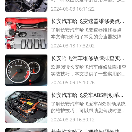
养到故障排查，掌握这些技巧，让你
2024-06-03 16:11:22
的爱车持久耐用。阅读本文，获取更
多维修小技巧！
长安汽车哈飞变速器维修要点，轻松解决变速器故障
了解长安汽车哈飞变速器维修要点，
本文详细介绍了常见的变速器故障及
其解决方法，提供实用的维修技巧和
2024-03-18 17:32:02
注意事项。了解这些要点，能够帮助
您轻松解决变速器故障，延长汽车寿
长安哈飞汽车维修故障排查实战技巧
命。
欢迎阅读长安哈飞汽车维修故障排查
实战技巧，本文提供了一些实用的维
修技巧和故障排查方法，帮助您更好
2024-05-09 15:10:26
地了解和解决长安哈飞汽车的常见故
障。
长安汽车哈飞爱车ABS制动系统维护技巧，驾驶更安全
了解长安汽车哈飞爱车ABS制动系统
的维护技巧，可以帮助您驾驶时更加
安全可靠。本文将介绍如何正确保养
2024-08-29 16:30:12
ABS制动系统的关键维护技巧和注意
事项。
长安汽车哈飞后视镜问题解决方案 快速修复和常见故障排查