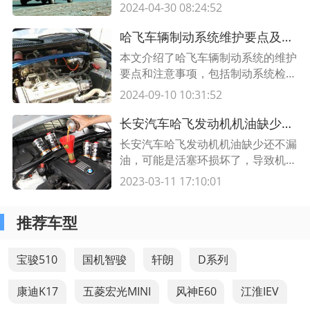
方法，帮助您轻松应对各种烦恼。立
2024-04-30 08:24:52
畅。
即阅读，解决您的爱车故障！
哈飞车辆制动系统维护要点及注意事项
本文介绍了哈飞车辆制动系统的维护
要点和注意事项，包括制动系统检
查、刹车片更换和制动液保养等内
2024-09-10 10:31:52
容。了解这些维护要点可以帮助您保
持车辆的安全性和性能。
长安汽车哈飞发动机机油缺少还不漏油,发动机机油盖下漏油怎么办
长安汽车哈飞发动机机油缺少还不漏
油，可能是活塞环损坏了，导致机油
漏出来。活塞环是一种椭圆形的橡胶
2023-03-11 17:10:01
密封件，它被安装在气缸内侧壁上，
用来密封机油沟和缸体之间的缝隙。
推荐车型
如果活塞环损坏，就会导致机油漏出
来。最好的方法就是及时更换活塞
环，以保证机油不漏油。
宝骏510
国机智骏
轩朗
D系列
康迪K17
五菱宏光MINI
风神E60
江淮IEV