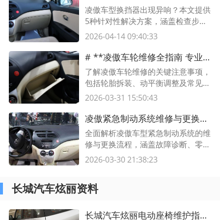
凌傲车型换挡器出现异响？本文提供
5种针对性解决方案，涵盖检查步
骤、工具准备及注意事项，附专业维
2026-04-14 09:40:33
修表格，助您快速排查故障！
# **凌傲车轮维修全指南 专业注意事项与保养技巧**
了解凌傲车轮维修的关键注意事项，
包括轮胎拆装、动平衡调整及常见问
题解决方案，延长车轮使用寿命，保
2026-03-31 15:50:43
障行车安全。
凌傲紧急制动系统维修与更换全指南｜专业维修要点解析
全面解析凌傲车型紧急制动系统的维
修与更换流程，涵盖故障诊断、零部
件更换标准及操作要点，附专业维修
2026-03-30 21:38:23
表格，助您高效解决制动问题。
长城汽车炫丽资料
长城汽车炫丽电动座椅维护指南 专业保养技巧与常见问题解答