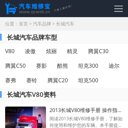
位置：
首页
>
汽车品牌
>
长城汽车
长城汽车品牌车型
V80
凌傲
炫丽
精灵
腾翼C30
腾翼C50
赛影
酷熊
坦克300
迪尔
赛弗
赛铃
腾翼C20
坦克500
长城汽车V80资料
2013长城V80维修手册 操作指南、故障排除和维护技巧
阅读2013长城V80维修手册，了解如
何使用和维护您的车辆。本手册提供