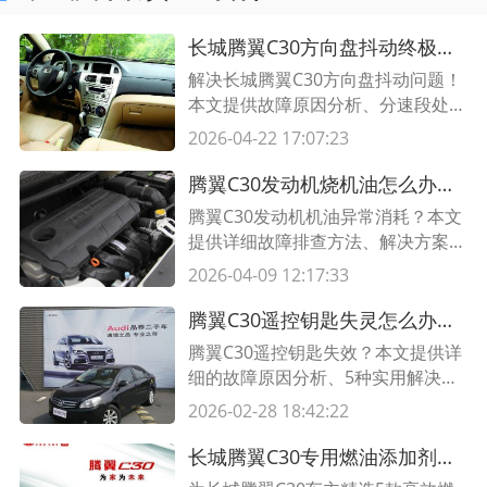
长城腾翼C30方向盘抖动终极解决方案｜专业维修指南
解决长城腾翼C30方向盘抖动问题！
本文提供故障原因分析、分速段处理
方案及专业维修建议，附详细排查表
2026-04-22 17:07:23
格，助您快速恢复驾驶稳定性。
腾翼C30发动机烧机油怎么办？专业解决方案与保养指南
腾翼C30发动机机油异常消耗？本文
提供详细故障排查方法、解决方案及
日常保养技巧，涵盖机油型号选择、
2026-04-09 12:17:33
气门油封更换等实用建议，助您快速
解决问题。
腾翼C30遥控钥匙失灵怎么办？5种解决方案+故障排查指南
腾翼C30遥控钥匙失效？本文提供详
细的故障原因分析、5种实用解决方
案及匹配表格，快速解决钥匙失灵问
2026-02-28 18:42:22
题，附注意事项与预防技巧。
长城腾翼C30专用燃油添加剂推荐 提升动力与清洁效果最佳选择