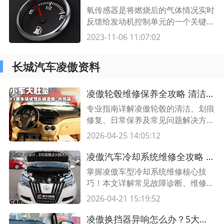
氧传感器是将燃烧后的气体情况实时
反馈给发动机控制单元的一个关键元
件，而发动机电控喷射系统则依据氧
2023-11-06 11:07:02
传感器提供的信号精确控制混合气浓
度。 下路氧传感器电路信号故障 汽
长城汽车凌傲资料
油发动机混合气的燃烧程度，会直接
影响到发动机的动力性能、尾气排放
及油耗。而当空气和汽油的最佳混合
凌傲轮毂维修保养全攻略 清洁、修复与日常维护技巧
比例为14。7︰1，即最佳空燃比(空
专业指南详解凌傲轮毂的清洁、划痕
燃比λ
修复、日常保养及常见问题解决方
案，延长轮毂寿命，提升车辆性能与
2026-04-25 14:05:12
美观度。
凌傲汽车冷却系统维修全攻略 5大实用技巧+故障排查指南
掌握凌傲车型冷却系统维修核心技
巧！本文详解常见故障诊断、维修步
骤及保养要点，附专业表格对比不同
2026-04-21 15:19:52
故障解决方案，助您高效解决水温异
常问题。
凌傲换挡器异响怎么办？5大专业处理技巧轻松解决