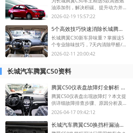
为长城腾翼C30车主精选5款高效燃
油添加剂，解决积碳、提升动力并降
低油耗，附产品对比表格及使用指
2026-02-19 15:57:22
南。
5个高效技巧快速消除长城腾翼C30车内异味｜老司机亲测有效
长城腾翼C30新车异味重？掌握这5
个专业除味技巧，7天内清除甲醛/苯
等有害物质，附成本对比表格，省时
2026-02-11 20:00:42
省力更健康！
长城汽车腾翼C50资料
腾翼C50仪表盘故障灯全解析 快速排查与修复指南（附解决方案表）
腾翼C50仪表盘出现故障灯？本文提
供详细故障排查步骤、原因分析及修
复方法，含常见故障代码对照表，助
2026-04-17 09:42:12
您高效解决问题！
长城汽车腾翼C50换挡杆漏油故障全解析 原因、诊断与维修指南