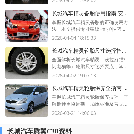
2026-04-21 12:56:02
助您高效完成DIY维修。
长城汽车精灵备胎使用指南 安全驾驶必备的5大实用建议
掌握长城汽车精灵备胎的正确使用方
法！本文提供专业建议+维护技巧表
格，助您安全出行，延长备胎寿命。
2026-04-04 18:15:33
长城汽车精灵轮胎尺寸选择指南 适配车型与性能参数详解
全面解析长城汽车精灵（欧拉好猫/
闪电猫等）轮胎尺寸选择要点，涵盖
适配规格、性能影响及选购建议，附
2026-04-02 19:07:13
详细参数对比表格。
长城汽车精灵轮胎保养全指南 更换周期与日常维护要点
掌握长城汽车精灵轮胎保养技巧，了
解最佳更换周期、胎压标准及常见问
题解决方案，延长轮胎寿命，提升行
2026-03-21 14:06:03
车安全。
长城汽车腾翼C30资料