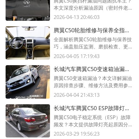
腾翼C50换挡杆漏油问题困扰车主？
本文深度分析漏油原因（密封件老
化/装配缺陷等），提供自查步骤与
2026-04-13 20:46:03
专业维修方法，附配件更换清单与费
用参考，助您高效解决问题。
腾翼C50轮胎维修与保养全指南 常见问题+解决方案
全面解析腾翼C50轮胎维修与保养技
巧，涵盖胎压监测、磨损检查、更换
周期及常见问题处理，助您延长轮胎
2026-04-05 17:19:43
寿命，提升行车安全。
长城汽车腾翼C50变速箱油漏油故障排查与专业修理全指南
腾翼C50变速箱漏油？本文详解漏油
原因排查步骤、维修方法及费用参
考，附专业维修表格对比，助您快速
2026-04-04 21:43:13
解决变速箱油渗漏问题！
长城汽车腾翼C50 ESP故障灯亮怎么办？5种解决方案详解
腾翼C50电子稳定系统（ESP）故障
频发？本文提供故障灯亮起原因分
析、自检步骤及专业维修方案，附故
2026-03-29 19:56:23
障代码对照表，助您快速解决问题！