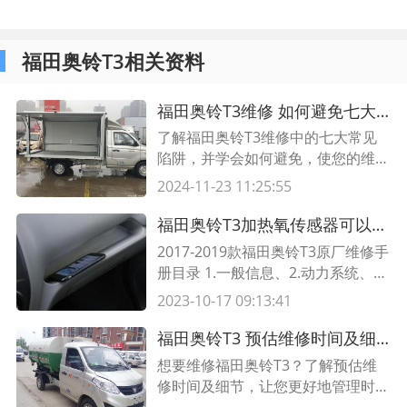
福田奥铃T3相关资料
福田奥铃T3维修 如何避免七大常见陷阱？
了解福田奥铃T3维修中的七大常见
陷阱，并学会如何避免，使您的维修
工作更加高效和顺利。
2024-11-23 11:25:55
福田奥铃T3加热氧传感器可以清洗吗?氧传感器要用清洗液泡多久
2017-2019款福田奥铃T3原厂维修手
册目录 1.一般信息、2.动力系统、3.
传动系统、4.底盘系统、5.车身装
2023-10-17 09:13:41
备。 2017-2019款福田奥铃T3原厂
故障诊断码目录 用小苏打清洗氧传
福田奥铃T3 预估维修时间及细节
感器好吗 01-发动机电控故障诊断、
想要维修福田奥铃T3？了解预估维
02-进气岐管压力、温度传感器故
修时间及细节，让您更好地管理时间
障、03-爆震传感器故障、04-曲轴位