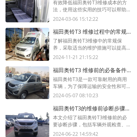
有效降低福田奥铃T3维修成本的方
法，使用这些实用的技巧可以帮助您
更高效地维护和保养您的车辆。了解
2024-03-06 15:12:22
更多关于福田奥铃T3的维修信息。
福田奥铃T3 维修过程中的常规保养指南，提高车辆性能和延长使用寿命
了解福田奥铃T3维修中的常规保
养，采取适当的维护措施可以提高车
辆性能、延长使用寿命、降低故障风
2024-11-21 21:15:22
险。本文提供了一份维修过程中的常
规保养指南，包括更换润滑油、清洁
福田奥铃T3 维修前的必备备件清单，保障您的运输安全
空气滤清器、检查刹车系统和电池以
福田奥铃T3是一款可靠耐用的商用
及调整轮胎气压等方面的内容。
车辆，为了保障运输的安全性和可靠
性，在进行维修工作前，了解必备备
2024-05-07 08:10:23
件清单是非常重要的。本文将详细介
绍福田奥铃T3的维修前必备备件清
福田奥铃T3的维修前诊断步骤及要点解析
单，以确保您的车辆在维修过程中得
本文介绍了福田奥铃T3维修前的必
到及时修复和更换。
要诊断步骤，包括车辆外观检查、故
障判断与分析、系统诊断等，并提供
2024-06-22 14:59:42