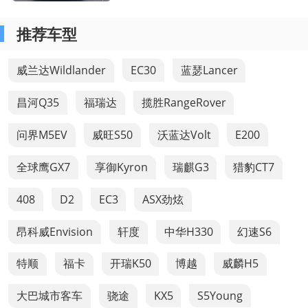
了有关维修要点的详细解读，帮助读
者更好地进行车辆维修。
推荐车型
威兰达Wildlander
EC30
蓝瑟Lancer
昌河Q35
福瑞达
揽胜RangeRover
问界M5EV
威旺S50
沃蓝达Volt
E200
全球鹰GX7
享御Kyron
瑞麒G3
猎豹CT7
408
D2
EC3
ASX劲炫
昂科威Envision
轩度
中华H330
幻速S6
特顺
福卡
开瑞K50
博越
威麟H5
大巴城市客车
骁途
KX5
S5Young