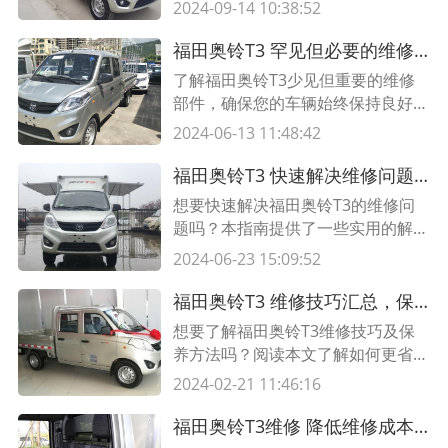
和资源。阅读本文了解更多。
2024-09-14 10:38:52
置传
福田奥铃T3 罕见但必要的维修部件
了解福田奥铃T3少见但重要的维修
部件，确保您的车辆始终保持良好的
工作状态。查看我们提供的表格，了
2024-06-13 11:48:42
解这些部件的功能和维护要点。
福田奥铃T3 快速解决维修问题的实用指南
想要快速解决福田奥铃T3的维修问
题吗？本指南提供了一些实用的解决
方法和技巧，帮助您高效解决常见的
2024-06-23 15:09:52
故障和维修需求。阅读本文，学会如
何轻松处理福田奥铃T3的各类维修
福田奥铃T3 维修技巧汇总，保养更省心
问题。
想要了解福田奥铃T3维修技巧及保
养方法吗？阅读本文了解如何更省心
地维护您的车辆，同时找到适合的维
2024-02-21 11:46:16
修技巧。
福田奥铃T3维修 降低维修成本的实用技巧