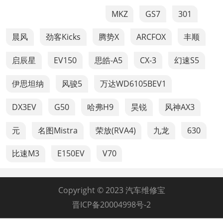
MKZ
GS7
301
晨风
劲客Kicks
腾势X
ARCFOX
丰顺
启辰星
EV150
思皓-A5
CX-3
幻速S5
伊思坦纳
风骏5
万达WD6105BEV1
DX3EV
G50
哈弗H9
昊锐
风神AX3
元
名图Mistra
荣放(RVA4)
九龙
630
比速M3
E150EV
V70
Copyright © 2023 汽车维修宝
晋ICP备20004998号-2