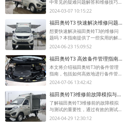
中常见的疑难问题解答和维修技巧，
为车主和技师提供了有价值的参考，
2024-03-07 10:15:22
帮助解决车辆故障和提高修理效率。
福田奥铃T3 快速解决维修问题的实用指南
想要快速解决福田奥铃T3的维修问
题吗？本指南提供了一些实用的解决
方法和技巧，帮助您高效解决常见的
2024-06-23 15:09:52
故障和维修需求。阅读本文，学会如
何轻松处理福田奥铃T3的各类维修
福田奥铃T3 高效备件管理指南，让维修更简便
问题。
本文将介绍福田奥铃T3的备件管理
指南，包括如何高效地进行备件管
理，以及通过合理规划和组织备件库
2024-07-06 13:42:42
存，使维修工作更加简便和高效。
福田奥铃T3维修前故障模拟与测试的重要性
了解福田奥铃T3维修前的故障模拟
与测试的重要性，通过有效的测试程
序可以准确找出车辆故障并做出相应
2024-04-29 12:30:12
维修计划，提高维修效率。