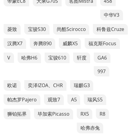
帝豪EC8
大乘G70S
名图Mistra
458
中华V3
菱致
宝骏530
尚酷Scirocco
科鲁兹Cruze
汉腾X7
奔腾B90
威麟X5
福克斯Focus
V
哈弗H6
宝骏610
轩度
GA6
997
欧诺
奕泽IZOA、CHR
瑞麒G3
帕杰罗Pajero
观致7
A5
瑞风S5
狮铂拓界
毕加索Picasso
RX5
R8
哈弗赤兔