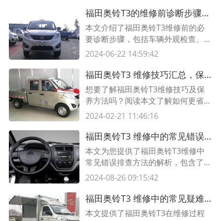
爱车，提高使用寿命。
福田奥铃T3的维修前诊断步骤及要点解析
本文介绍了福田奥铃T3维修前的必
要诊断步骤，包括车辆外观检查、故
障判断与分析、系统诊断等，并提供
2024-06-22 14:59:42
了有关维修要点的详细解读，帮助读
者更好地进行车辆维修。
福田奥铃T3 维修技巧汇总，保养更省心
想要了解福田奥铃T3维修技巧及保
养方法吗？阅读本文了解如何更省心
地维护您的车辆，同时找到适合的维
2024-02-21 11:46:16
修技巧。
福田奥铃T3 维修中的常见错误排查方法解析
本文为您提供了福田奥铃T3维修中
常见错误排查方法的解析，包含了表
格展示，帮助您快速定位和解决车辆
2024-08-26 09:15:42
故障。
福田奥铃T3 维修中的常见疑难问题解答和维修技巧
本文提供了福田奥铃T3在维修过程