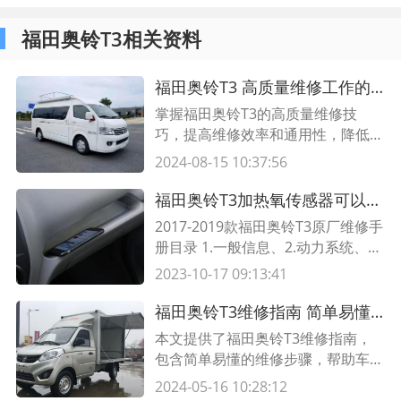
福田奥铃T3相关资料
福田奥铃T3 高质量维修工作的关键技巧
掌握福田奥铃T3的高质量维修技
巧，提高维修效率和通用性，降低维
修成本。阅读本文，了解如何进行高
2024-08-15 10:37:56
质量的福田奥铃T3维修工作。
福田奥铃T3加热氧传感器可以清洗吗?氧传感器要用清洗液泡多久
2017-2019款福田奥铃T3原厂维修手
册目录 1.一般信息、2.动力系统、3.
传动系统、4.底盘系统、5.车身装
2023-10-17 09:13:41
备。 2017-2019款福田奥铃T3原厂
故障诊断码目录 用小苏打清洗氧传
福田奥铃T3维修指南 简单易懂的维修步骤
感器好吗 01-发动机电控故障诊断、
本文提供了福田奥铃T3维修指南，
02-进气岐管压力、温度传感器故
包含简单易懂的维修步骤，帮助车主
障、03-爆震传感器故障、04-曲轴位
快速解决常见故障。了解福田奥铃T
2024-05-16 10:28:12
置传
3的维修原理和方法，轻松维护您的