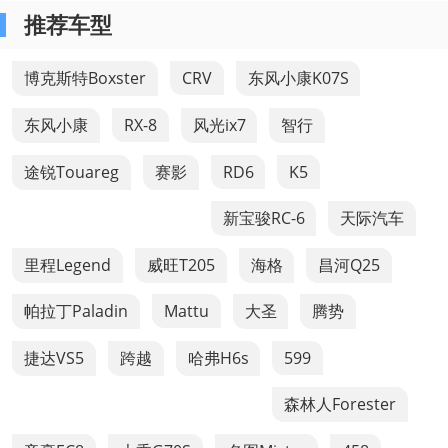
推荐车型
博克斯特Boxster
CRV
东风小康K07S
东风小康
RX-8
风光ix7
智行
途锐Touareg
赛影
RD6
K5
新宝骏RC-6
天际汽车
里程Legend
威旺T205
海格
昌河Q25
帕拉丁Paladin
Mattu
大圣
腾势
捷达VS5
跨越
哈弗H6s
599
森林人Forester